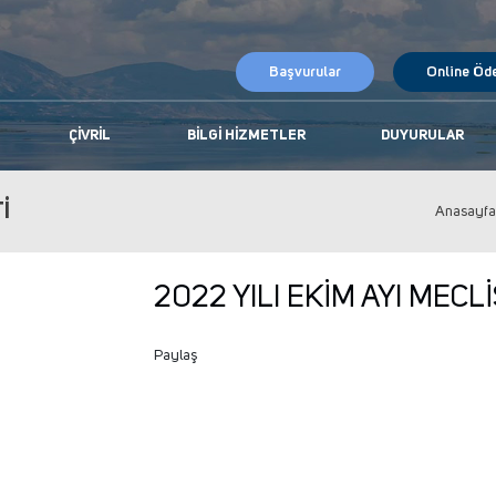
Başvurular
Online Öd
ÇIVRIL
BILGI HIZMETLER
DUYURULAR
İ
Anasayfa
2022 YILI EKİM AYI MECL
Paylaş