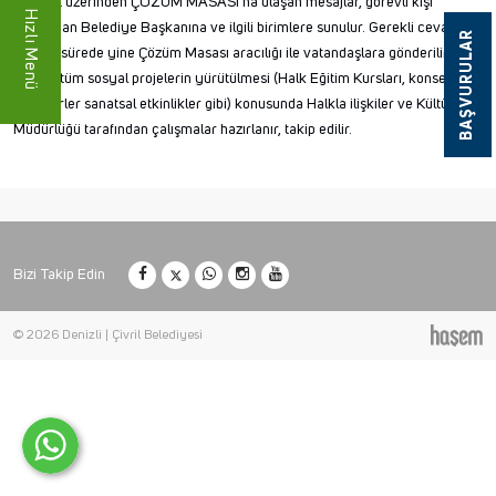
İnternet üzerinden ÇÖZÜM MASASI'na ulaşan mesajlar, görevli kişi
Hızlı Menü
tarafından Belediye Başkanına ve ilgili birimlere sunulur. Gerekli cevaplar
BAŞVURULAR
en kısa sürede yine Çözüm Masası aracılığı ile vatandaşlara gönderilir.
Ayrıca tüm sosyal projelerin yürütülmesi (Halk Eğitim Kursları, konserler,
seminerler sanatsal etkinlikler gibi) konusunda Halkla ilişkiler ve Kültür
Müdürlüğü tarafından çalışmalar hazırlanır, takip edilir.
Bizi Takip Edin
© 2026 Denizli | Çivril Belediyesi