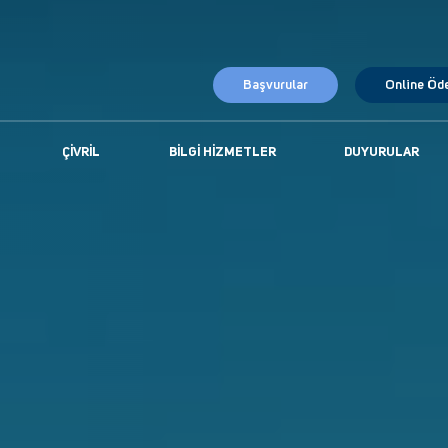
Başvurular
Online Öd
ÇIVRIL
BILGI HIZMETLER
DUYURULAR