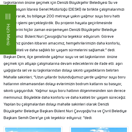
taşkınlarının önüne geçmek için Denizli Büyükşehir Belediyesi Su ve
Kanalizasyon İdaresi Genel Müdürlüğü (DESKİ) ile birlikte çalışmalarımızı
hızlandırarak, bu bölgeye 200 metreye yakın yağmur suyu boru hattı
döşeme işlemi gerçekleştirdik. Bu projenin hayata geçirilmesinde
Hızlı Menü
desteklerini hiçbir zaman esirgemeyen Denizli Büyükşehir Belediye
Başkanımız Bülent Nuri Çavuşoğlu’na teşekkür ediyorum. Göreve
geldiğimiz günden itibaren amacımız, hemşehrilerimizin daha konforlu,
daha kaliteli ve daha sağlıklı bir yaşam sürmelerini sağlamak.” dedi.
Başkan Dere, ilçe genelinde yağmur suyu ve sel taşkınlarının önüne
geçmek için altyapı çalışmalarına devam edeceklerini de ifade etti. aşırı
yağışlarda sel ve su taşkınlarından dolayı sıkıntı yaşadıklarını belirten
Mahalle sakinleri; “Uzun yıllardır bulunduğumuz yerde yağmur suyu boru
hatlarının olmamasından dolayı evlerimizin bodrum katlarını su basıyor,
sıkıntı yaşıyorduk. Yağmur suyu boru hattının döşenmesinden son derece
memnunuz. Böylelikle daha konforlu ve daha kaliteli bir yaşam süreceğiz.
Yapılan bu çalışmalardan dolayı mahalle sakinleri olarak Denizli
Büyükşehir Belediye Başkanı Bülent Nuri Çavuşoğlu’na ve Çivril Belediye
Başkanı Semih Dere’ye çok teşekkür ediyoruz. “dedi.