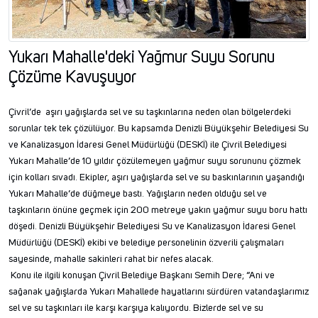
Yukarı Mahalle'deki Yağmur Suyu Sorunu
Çözüme Kavuşuyor
Çivril’de aşırı yağışlarda sel ve su taşkınlarına neden olan bölgelerdeki
sorunlar tek tek çözülüyor. Bu kapsamda Denizli Büyükşehir Belediyesi Su
ve Kanalizasyon İdaresi Genel Müdürlüğü (DESKİ) ile Çivril Belediyesi
Yukarı Mahalle’de 10 yıldır çözülemeyen yağmur suyu sorununu çözmek
için kolları sıvadı. Ekipler, aşırı yağışlarda sel ve su baskınlarının yaşandığı
Yukarı Mahalle’de düğmeye bastı. Yağışların neden olduğu sel ve
taşkınların önüne geçmek için 200 metreye yakın yağmur suyu boru hattı
döşedi. Denizli Büyükşehir Belediyesi Su ve Kanalizasyon İdaresi Genel
Müdürlüğü (DESKİ) ekibi ve belediye personelinin özverili çalışmaları
sayesinde, mahalle sakinleri rahat bir nefes alacak.
Konu ile ilgili konuşan Çivril Belediye Başkanı Semih Dere; “Ani ve
sağanak yağışlarda Yukarı Mahallede hayatlarını sürdüren vatandaşlarımız
sel ve su taşkınları ile karşı karşıya kalıyordu. Bizlerde sel ve su