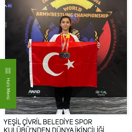
Hızlı Menü
YEŞİL ÇİVRİL BELEDİYE SPOR
KULÜBÜ’NDEN DÜNYA İKİNCİLİĞİ