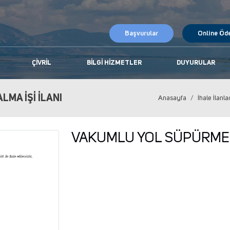
Başvurular
Online Öd
ÇIVRIL
BILGI HIZMETLER
DUYURULAR
MA İŞİ İLANI
Anasayfa
İhale İlanla
VAKUMLU YOL SÜPÜRME AR