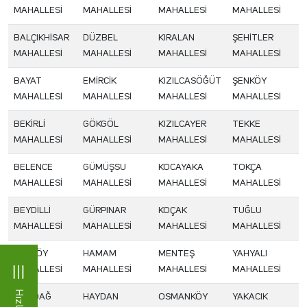
MAHALLESİ
MAHALLESİ
MAHALLESİ
MAHALLESİ
BALÇIKHİSAR
DÜZBEL
KIRALAN
ŞEHİTLER
MAHALLESİ
MAHALLESİ
MAHALLESİ
MAHALLESİ
BAYAT
EMİRCİK
KIZILCASÖĞÜT
ŞENKÖY
MAHALLESİ
MAHALLESİ
MAHALLESİ
MAHALLESİ
BEKİRLİ
GÖKGÖL
KIZILCAYER
TEKKE
MAHALLESİ
MAHALLESİ
MAHALLESİ
MAHALLESİ
BELENCE
GÜMÜŞSU
KOCAYAKA
TOKÇA
MAHALLESİ
MAHALLESİ
MAHALLESİ
MAHALLESİ
BEYDİLLİ
GÜRPINAR
KOÇAK
TUĞLU
MAHALLESİ
MAHALLESİ
MAHALLESİ
MAHALLESİ
BEYKÖY
HAMAM
MENTEŞ
YAHYALI
MAHALLESİ
MAHALLESİ
MAHALLESİ
MAHALLESİ
BOZDAĞ
HAYDAN
OSMANKÖY
YAKACIK