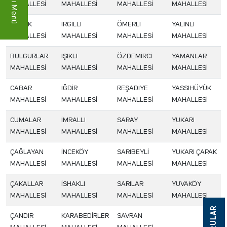
Hızlı Menü
MAHALLESİ
MAHALLESİ
MAHALLESİ
MAHALLESİ
BUCAK
IRGILLI
ÖMERLİ
YALINLI
MAHALLESİ
MAHALLESİ
MAHALLESİ
MAHALLESİ
BULGURLAR
IŞIKLI
ÖZDEMİRCİ
YAMANLAR
MAHALLESİ
MAHALLESİ
MAHALLESİ
MAHALLESİ
CABAR
İĞDİR
REŞADİYE
YASSIHÜYÜK
MAHALLESİ
MAHALLESİ
MAHALLESİ
MAHALLESİ
CUMALAR
İMRALLI
SARAY
YUKARI
MAHALLESİ
MAHALLESİ
MAHALLESİ
MAHALLESİ
ÇAĞLAYAN
İNCEKÖY
SARIBEYLİ
YUKARI ÇAPAK
MAHALLESİ
MAHALLESİ
MAHALLESİ
MAHALLESİ
ÇAKALLAR
İSHAKLI
SARILAR
YUVAKÖY
MAHALLESİ
MAHALLESİ
MAHALLESİ
MAHALLESİ
ÇANDIR
KARABEDİRLER
SAVRAN