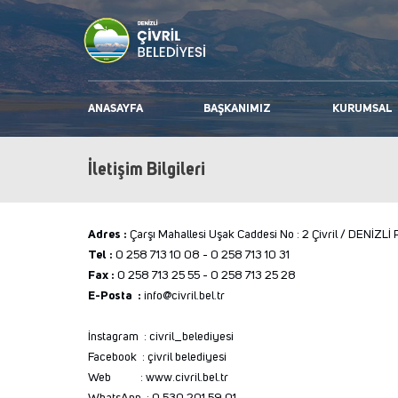
ANASAYFA
BAŞKANIMIZ
KURUMSAL
İletişim Bilgileri
Adres :
Çarşı Mahallesi Uşak Caddesi No : 2 Çivril / DENİZL
Tel :
0 258 713 10 08 - 0 258 713 10 31
Fax :
0 258 713 25 55 - 0 258 713 25 28
E-Posta :
info@civril.bel.tr
İnstagram : civril_belediyesi
Facebook : çivril belediyesi
Web : www.civril.bel.tr