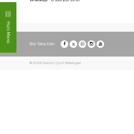
WhatsApp : 0 530 201 59 01
Hızlı Menü
Bizi Takip Edin
© 2026 Denizli | Çivril Belediyesi