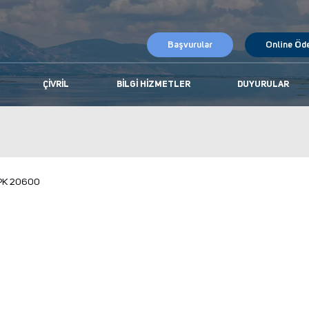
Başvurular
Online Öd
ÇIVRIL
BILGI HIZMETLER
DUYURULAR
İ PK 20600