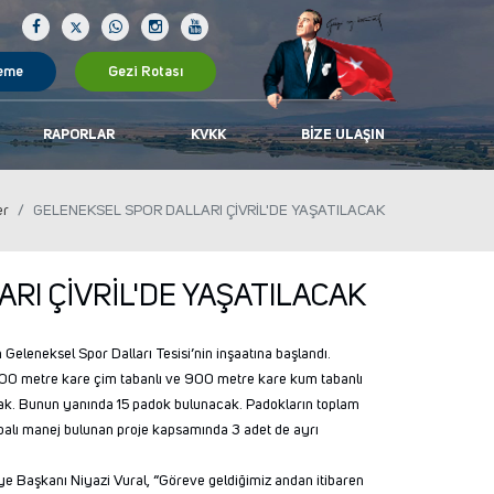
eme
Gezi Rotası
RAPORLAR
KVKK
BIZE ULAŞIN
er
GELENEKSEL SPOR DALLARI ÇİVRİL'DE YAŞATILACAK
RI ÇİVRİL'DE YAŞATILACAK
an Geleneksel Spor Dalları Tesisi’nin inşaatına başlandı.
de 900 metre kare çim tabanlı ve 900 metre kare kum tabanlı
k. Bunun yanında 15 padok bulunacak. Padokların toplam
alı manej bulunan proje kapsamında 3 adet de ayrı
diye Başkanı Niyazi Vural, “Göreve geldiğimiz andan itibaren