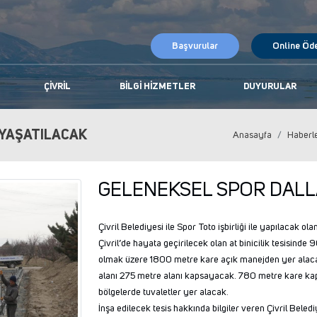
Başvurular
Online Öd
ÇIVRIL
BILGI HIZMETLER
DUYURULAR
 YAŞATILACAK
Anasayfa
Haberl
GELENEKSEL SPOR DALLA
Çivril Belediyesi ile Spor Toto işbirliği ile yapılacak ol
Çivril’de hayata geçirilecek olan at binicilik tesisin
olmak üzere 1800 metre kare açık manejden yer alaca
alanı 275 metre alanı kapsayacak. 780 metre kare kap
bölgelerde tuvaletler yer alacak.
İnşa edilecek tesis hakkında bilgiler veren Çivril Bele