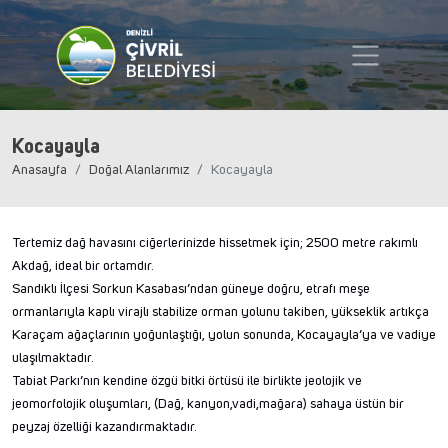
Kocayayla
Anasayfa
Doğal Alanlarımız
Kocayayla
Tertemiz dağ havasını ciğerlerinizde hissetmek için; 2500 metre rakımlı
Akdağ, ideal bir ortamdır.
Sandıklı İlçesi Sorkun Kasabası’ndan güneye doğru, etrafı meşe
ormanlarıyla kaplı virajlı stabilize orman yolunu takiben, yükseklik artıkça
Karaçam ağaçlarının yoğunlaştığı, yolun sonunda, Kocayayla’ya ve vadiye
ulaşılmaktadır.
Tabiat Parkı’nın kendine özgü bitki örtüsü ile birlikte jeolojik ve
jeomorfolojik oluşumları, (Dağ, kanyon,vadi,mağara) sahaya üstün bir
peyzaj özelliği kazandırmaktadır.