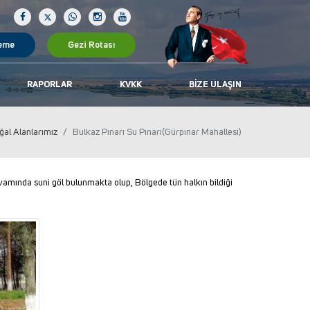
eme
Gezi Rotası
RAPORLAR
KVKK
BIZE ULAŞIN
ğal Alanlarımız
Bulkaz Pınarı Su Pınarı(Gürpınar Mahallesi)
evamında suni göl bulunmakta olup, Bölgede tün halkın bildiği