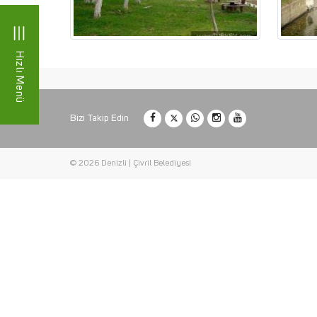
Hızlı Menü
Bizi Takip Edin
© 2026 Denizli | Çivril Belediyesi