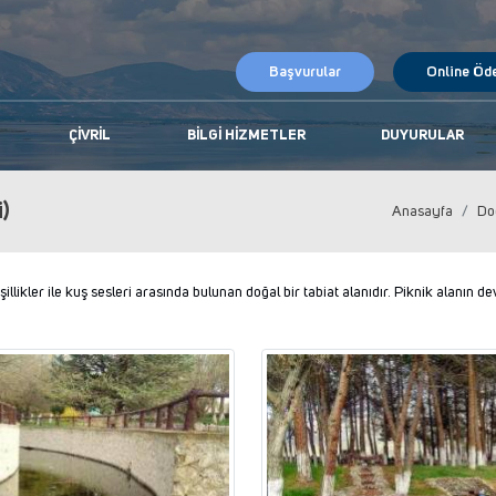
Başvurular
Online Öd
ÇIVRIL
BILGI HIZMETLER
DUYURULAR
i)
Anasayfa
Do
ikler ile kuş sesleri arasında bulunan doğal bir tabiat alanıdır. Piknik alanın d