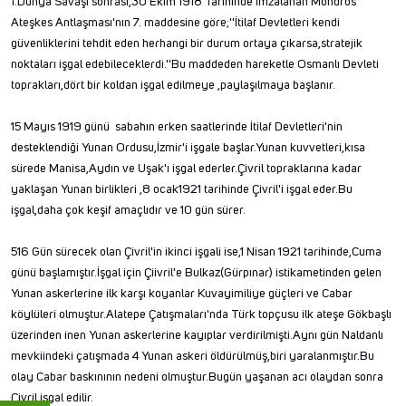
1.Dünya Savaşı sonrası,30 Ekim 1918 Tarihinde imzalanan Mondros
Ateşkes Antlaşması'nın 7. maddesine göre;''İtilaf Devletleri kendi
güvenliklerini tehdit eden herhangi bir durum ortaya çıkarsa,stratejik
noktaları işgal edebileceklerdi.''Bu maddeden hareketle Osmanlı Devleti
toprakları,dört bir koldan işgal edilmeye ,paylaşılmaya başlanır.
15 Mayıs 1919 günü sabahın erken saatlerinde İtilaf Devletleri'nin
desteklendiği Yunan Ordusu,İzmir'i işgale başlar.Yunan kuvvetleri,kısa
sürede Manisa,Aydın ve Uşak'ı işgal ederler.Çivril topraklarına kadar
yaklaşan Yunan birlikleri ,8 ocak1921 tarihinde Çivril'i işgal eder.Bu
işgal,daha çok keşif amaçlıdır ve 10 gün sürer.
516 Gün sürecek olan Çivril'in ikinci işgali ise,1 Nisan 1921 tarihinde,Cuma
günü başlamıştır.İşgal için Çiivril'e Bulkaz(Gürpınar) istikametinden gelen
Yunan askerlerine ilk karşı koyanlar Kuvayimiliye güçleri ve Cabar
köylüleri olmuştur.Alatepe Çatışmaları'nda Türk topçusu ilk ateşe Gökbaşlı
üzerinden inen Yunan askerlerine kayıplar verdirilmişti.Aynı gün Naldanlı
mevkiindeki çatışmada 4 Yunan askeri öldürülmüş,biri yaralanmıştır.Bu
olay Cabar baskınının nedeni olmuştur.Bugün yaşanan acı olaydan sonra
Çivril işgal edilir.