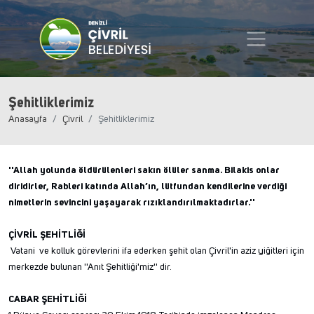
Şehitliklerimiz
Anasayfa
Çivril
Şehitliklerimiz
''Allah yolunda öldürülenleri sakın ölüler sanma. Bilakis onlar
diridirler, Rableri katında Allah’ın, lütfundan kendilerine verdiği
nimetlerin sevincini yaşayarak rızıklandırılmaktadırlar.''
ÇİVRİL ŞEHİTLİĞİ
Vatani ve kolluk görevlerini ifa ederken şehit olan Çivril'in aziz yiğitleri için
merkezde bulunan ''Anıt Şehitliği'miz'' dir.
CABAR ŞEHİTLİĞİ