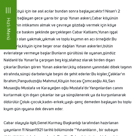
Cabar Köyü için ise asıl acılar bundan sonra başlayacaktır.1 Nisan'ı 2
Nisan'a bağlayan gece yarısı bir grup Yunan askeri,Cabar köyünün
Hızlı Menü
direnişinin intikamını almak ve çevreye gözdağı vermek için köye
gelir.Gece baskını şeklinde gerçekleşen Cabar Katliamı,Yunan işgal
yöntemi olan yakmak,yıkmak ve toplu kıyımın en acı örneğidir.Bu
amaçlarla,köyün içine beşer onar dağılan Yunan askerleri,bütün
evleriateşe vermeye başlar.Bunların gürültüsü ile uyanan,gündüz
Naldanlı'da Yunan'la çarpışan beş kişi,silahsız olarak birden dışarı
çıkarlar.Bunları gören Yunan askerleri,köy odasının yanındaki dibek taşının
etrafında,süngü darbeleriyle beşini de şehit ederler.Bu kişiler,Çalıklar'ın
İbrahim,Panguduzoğlu Mahmut,Köyün hocası Çomcaoğlu Ali,Sarı
Musaoğlu Mustafa ve Karayeğen oğlu Mustafa'dır.Yangınlardan canını
kurtarmak için dışarı çıkanlar ise ya süngülenerek ya da kurşunlanarak
öldürülür.Çoluk-çocuk,kadın-erkek,yaşlı-genç demeden başlayan bu toplu
kıyım gün ışıyana dek devam eder.
Cabar olayıyla ilgili,Genel Kurmay Başkanlığı tarafından hazırlanan
yayınların 11 Nisan1921 tarihli bölümünde ''Yunanlıların , bir subayın