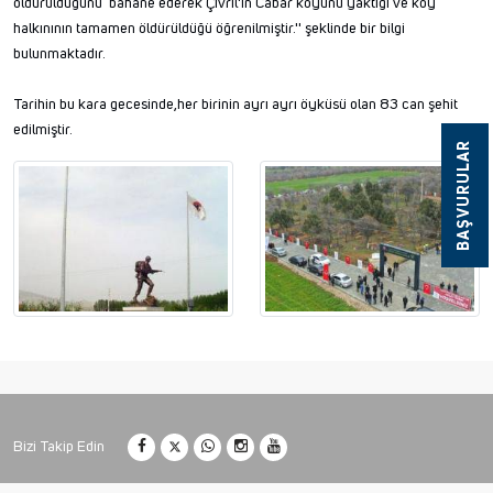
öldürüldüğünü bahane ederek Çivril'in Cabar köyünü yaktığı ve köy
halkınının tamamen öldürüldüğü öğrenilmiştir.'' şeklinde bir bilgi
bulunmaktadır.
Tarihin bu kara gecesinde,her birinin ayrı ayrı öyküsü olan 83 can şehit
edilmiştir.
BAŞVURULAR
Bizi Takip Edin