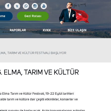
eme
Gezi Rotası
RAPORLAR
KVKK
BIZE ULAŞIN
LMA, TARIM VE KÜLTÜR FESTİVALİ BAŞLIYOR
. ELMA, TARIM VE KÜLTÜR
 Elma Tarım ve Kültür Festivali, 19-22 Eylül tarihleri
de tarım ve kültüre dair çeşitli etkinlikler, konserler ve
elenk sunumu ile başlayacak. Açılış konuşmalarının ardından