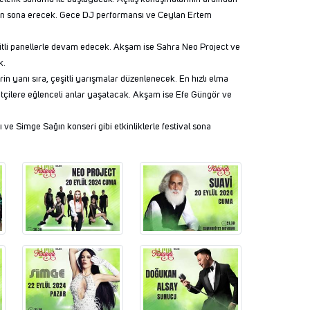
ilk gün sona erecek. Gece DJ performansı ve Ceylan Ertem
itli panellerle devam edecek. Akşam ise Sahra Neo Project ve
k.
rin yanı sıra, çeşitli yarışmalar düzenlenecek. En hızlı elma
çilere eğlenceli anlar yaşatacak. Akşam ise Efe Güngör ve
arı ve Simge Sağın konseri gibi etkinliklerle festival sona