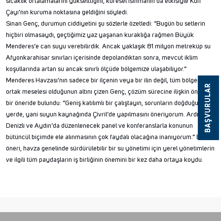
sıcaklık ortalamalarını yükselttiğini, küresel ısınmanın da etkisiyle Kufi
Çayı’nın kuruma noktasına geldiğini söyledi.
Sinan Genç, durumun ciddiyetini şu sözlerle özetledi: “Bugün bu setlerin
hiçbiri olmasaydı, geçtiğimiz yaz yaşanan kuraklığa rağmen Büyük
Menderes’e can suyu verebilirdik. Ancak yaklaşık 81 milyon metreküp su
Afyonkarahisar sınırları içerisinde depolandıktan sonra, mevcut iklim
koşullarında artan su ancak sınırlı ölçüde bölgemize ulaşabiliyor.”
Menderes Havzası’nın sadece bir ilçenin veya bir ilin değil, tüm bölgenin
BAŞVURULAR
ortak meselesi olduğunun altını çizen Genç, çözüm sürecine ilişkin önemli
bir öneride bulundu: “Geniş katılımlı bir çalıştayın, sorunların doğduğu
yerde, yani suyun kaynağında Çivril’de yapılmasını öneriyorum. Ardından
Denizli ve Aydın’da düzenlenecek panel ve konferanslarla konunun
bütüncül biçimde ele alınmasının çok faydalı olacağına inanıyorum.” Bu
öneri, havza genelinde sürdürülebilir bir su yönetimi için yerel yönetimlerin
ve ilgili tüm paydaşların iş birliğinin önemini bir kez daha ortaya koydu.