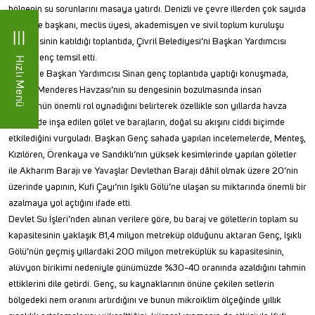
bölgenin su sorunlarını masaya yatırdı. Denizli ve çevre illerden çok sayıda
belediye başkanı, meclis üyesi, akademisyen ve sivil toplum kuruluşu
temsilcisinin katıldığı toplantıda, Çivril Belediyesi’ni Başkan Yardımcısı
Sinan Genç temsil etti.
Hızlı Menü
Belediye Başkan Yardımcısı Sinan genç toplantıda yaptığı konuşmada,
Büyük Menderes Havzası’nın su dengesinin bozulmasında insan
faktörünün önemli rol oynadığını belirterek özellikle son yıllarda havza
genelinde inşa edilen gölet ve barajların, doğal su akışını ciddi biçimde
etkilediğini vurguladı. Başkan Genç sahada yapılan incelemelerde, Menteş,
Kızılören, Örenkaya ve Sandıklı’nın yüksek kesimlerinde yapılan göletler
ile Akharım Barajı ve Yavaşlar Devlethan Barajı dâhil olmak üzere 20’nin
üzerinde yapının, Kufi Çayı’nın Işıklı Gölü’ne ulaşan su miktarında önemli bir
azalmaya yol açtığını ifade etti.
Devlet Su İşleri’nden alınan verilere göre, bu baraj ve göletlerin toplam su
kapasitesinin yaklaşık 81,4 milyon metreküp olduğunu aktaran Genç, Işıklı
Gölü’nün geçmiş yıllardaki 200 milyon metreküplük su kapasitesinin,
alüvyon birikimi nedeniyle günümüzde %30-40 oranında azaldığını tahmin
ettiklerini dile getirdi. Genç, su kaynaklarının önüne çekilen setlerin
bölgedeki nem oranını artırdığını ve bunun mikroiklim ölçeğinde yıllık