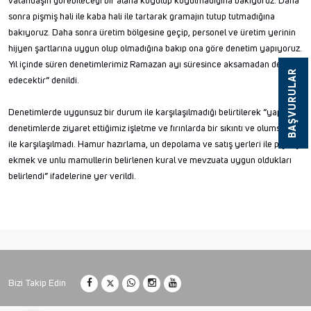
vatandaşın görebileceği bir alana koyulup koyulmadığına bakıyoruz. Daha
sonra pişmiş hali ile kaba hali ile tartarak gramajın tutup tutmadığına
bakıyoruz. Daha sonra üretim bölgesine geçip, personel ve üretim yerinin
hijyen şartlarına uygun olup olmadığına bakıp ona göre denetim yapıyoruz.
Yıl içinde süren denetimlerimiz Ramazan ayı süresince aksamadan devam
BAŞVURULAR
edecektir” denildi.
Denetimlerde uygunsuz bir durum ile karşılaşılmadığı belirtilerek “yapılan
denetimlerde ziyaret ettiğimiz işletme ve fırınlarda bir sıkıntı ve olumsuzluk
ile karşılaşılmadı. Hamur hazırlama, un depolama ve satış yerleri ile pişmiş
ekmek ve unlu mamullerin belirlenen kural ve mevzuata uygun oldukları
belirlendi” ifadelerine yer verildi.
Bizi Takip Edin