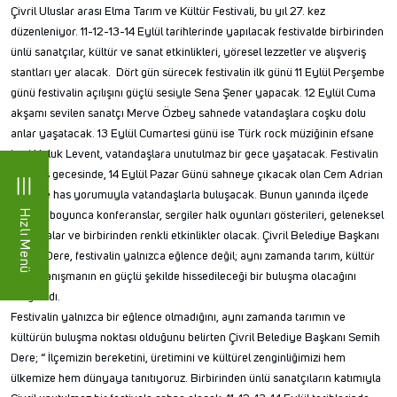
Çivril Uluslar arası Elma Tarım ve Kültür Festivali, bu yıl 27. kez
düzenleniyor. 11-12-13-14 Eylül tarihlerinde yapılacak festivalde birbirinden
ünlü sanatçılar, kültür ve sanat etkinlikleri, yöresel lezzetler ve alışveriş
stantları yer alacak. Dört gün sürecek festivalin ilk günü 11 Eylül Perşembe
günü festivalin açılışını güçlü sesiyle Sena Şener yapacak. 12 Eylül Cuma
akşamı sevilen sanatçı Merve Özbey sahnede vatandaşlara coşku dolu
anlar yaşatacak. 13 Eylül Cumartesi günü ise Türk rock müziğinin efsane
ismi Haluk Levent, vatandaşlara unutulmaz bir gece yaşatacak. Festivalin
kapanış gecesinde, 14 Eylül Pazar Günü sahneye çıkacak olan Cem Adrian
kendine has yorumuyla vatandaşlarla buluşacak. Bunun yanında ilçede
Hızlı Menü
festival boyunca konferanslar, sergiler halk oyunları gösterileri, geleneksel
yarışmalar ve birbirinden renkli etkinlikler olacak. Çivril Belediye Başkanı
Semih Dere, festivalin yalnızca eğlence değil; aynı zamanda tarım, kültür
ve dayanışmanın en güçlü şekilde hissedileceği bir buluşma olacağını
vurguladı.
Festivalin yalnızca bir eğlence olmadığını, aynı zamanda tarımın ve
kültürün buluşma noktası olduğunu belirten Çivril Belediye Başkanı Semih
Dere; “ İlçemizin bereketini, üretimini ve kültürel zenginliğimizi hem
ülkemize hem dünyaya tanıtıyoruz. Birbirinden ünlü sanatçıların katımıyla