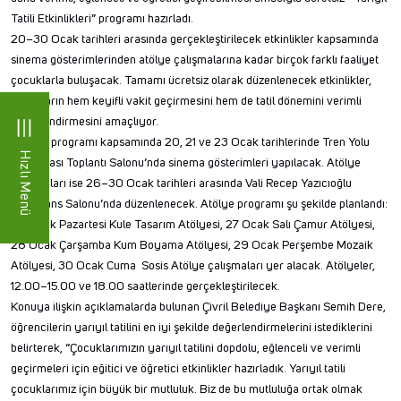
Tatili Etkinlikleri” programı hazırladı.
20–30 Ocak tarihleri arasında gerçekleştirilecek etkinlikler kapsamında
sinema gösterimlerinden atölye çalışmalarına kadar birçok farklı faaliyet
çocuklarla buluşacak. Tamamı ücretsiz olarak düzenlenecek etkinlikler,
çocukların hem keyifli vakit geçirmesini hem de tatil dönemini verimli
değerlendirmesini amaçlıyor.
Etkinlik programı kapsamında 20, 21 ve 23 Ocak tarihlerinde Tren Yolu
Hızlı Menü
Gar Binası Toplantı Salonu’nda sinema gösterimleri yapılacak. Atölye
çalışmaları ise 26–30 Ocak tarihleri arasında Vali Recep Yazıcıoğlu
Konferans Salonu’nda düzenlenecek. Atölye programı şu şekilde planlandı:
26 Ocak Pazartesi Kule Tasarım Atölyesi, 27 Ocak Salı Çamur Atölyesi,
28 Ocak Çarşamba Kum Boyama Atölyesi, 29 Ocak Perşembe Mozaik
Atölyesi, 30 Ocak Cuma Sosis Atölye çalışmaları yer alacak. Atölyeler,
12.00–15.00 ve 18.00 saatlerinde gerçekleştirilecek.
Konuya ilişkin açıklamalarda bulunan Çivril Belediye Başkanı Semih Dere,
öğrencilerin yarıyıl tatilini en iyi şekilde değerlendirmelerini istediklerini
belirterek, “Çocuklarımızın yarıyıl tatilini dopdolu, eğlenceli ve verimli
geçirmeleri için eğitici ve öğretici etkinlikler hazırladık. Yarıyıl tatili
çocuklarımız için büyük bir mutluluk. Biz de bu mutluluğa ortak olmak