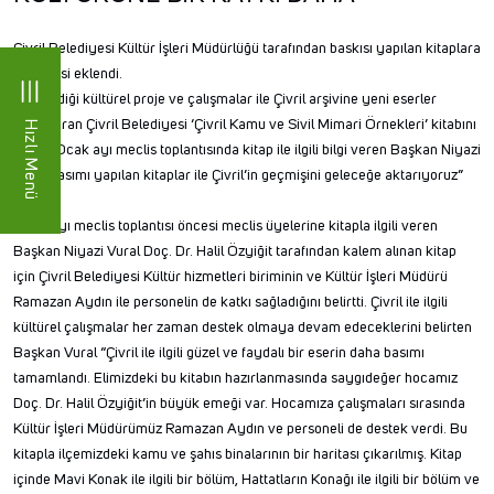
Çivril Belediyesi Kültür İşleri Müdürlüğü tarafından baskısı yapılan kitaplara
bir yenisi eklendi.
Geliştirdiği kültürel proje ve çalışmalar ile Çivril arşivine yeni eserler
kazandıran Çivril Belediyesi ‘Çivril Kamu ve Sivil Mimari Örnekleri’ kitabını
Hızlı Menü
tanıttı. Ocak ayı meclis toplantısında kitap ile ilgili bilgi veren Başkan Niyazi
Vural basımı yapılan kitaplar ile Çivril’in geçmişini geleceğe aktarıyoruz”
dedi.
Ocak ayı meclis toplantısı öncesi meclis üyelerine kitapla ilgili veren
Başkan Niyazi Vural Doç. Dr. Halil Özyiğit tarafından kalem alınan kitap
için Çivril Belediyesi Kültür hizmetleri biriminin ve Kültür İşleri Müdürü
Ramazan Aydın ile personelin de katkı sağladığını belirtti. Çivril ile ilgili
kültürel çalışmalar her zaman destek olmaya devam edeceklerini belirten
Başkan Vural “Çivril ile ilgili güzel ve faydalı bir eserin daha basımı
tamamlandı. Elimizdeki bu kitabın hazırlanmasında saygıdeğer hocamız
Doç. Dr. Halil Özyiğit’in büyük emeği var. Hocamıza çalışmaları sırasında
Kültür İşleri Müdürümüz Ramazan Aydın ve personeli de destek verdi. Bu
kitapla ilçemizdeki kamu ve şahıs binalarının bir haritası çıkarılmış. Kitap
içinde Mavi Konak ile ilgili bir bölüm, Hattatların Konağı ile ilgili bir bölüm ve