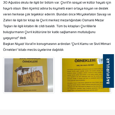
30 Ağustos okulu ile ilgili bir bölüm var. Çivril’in sosyal ve kültür hayatı için
hayırlı olsun. Ben ilçemiz adına bu kıymetli eseri ortaya koyan ve destek
veren herkese çok teşekkür ederim. Bundan önce Miryokefalon Savaşı ve
Zaferi ile ilgili bir kitap ile Çivril merkez mezarlığındaki Osmanlı Mezar
Taşları ile ilgili kitabın ilk cildi basıldı. Tüm bu kitapları Çivrillilerle
buluşturmanın Çivril kültürüne bir katkı sağlamanın mutluluğunu
yaşıyoruz” dedi.
Başkan Niyazi Vural’ın konuşmasının ardından ‘Çivril Kamu ve Sivil Mimari
Örnekleri’ kitabı meclis üyelerine dağıtıldı.
BAŞVURULAR