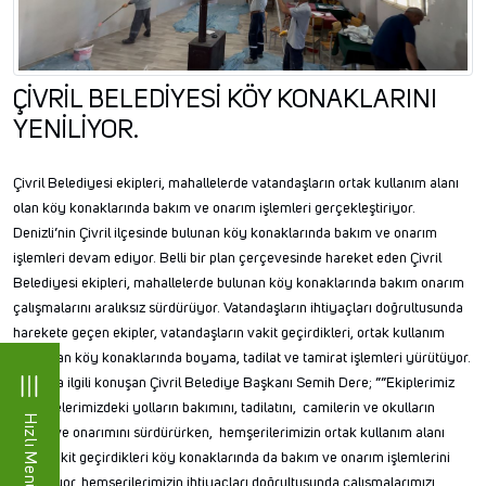
ÇİVRİL BELEDİYESİ KÖY KONAKLARINI
YENİLİYOR.
Çivril Belediyesi ekipleri, mahallelerde vatandaşların ortak kullanım alanı
olan köy konaklarında bakım ve onarım işlemleri gerçekleştiriyor.
Denizli’nin Çivril ilçesinde bulunan köy konaklarında bakım ve onarım
işlemleri devam ediyor. Belli bir plan çerçevesinde hareket eden Çivril
Belediyesi ekipleri, mahallelerde bulunan köy konaklarında bakım onarım
çalışmalarını aralıksız sürdürüyor. Vatandaşların ihtiyaçları doğrultusunda
harekete geçen ekipler, vatandaşların vakit geçirdikleri, ortak kullanım
alanı olan köy konaklarında boyama, tadilat ve tamirat işlemleri yürütüyor.
Konuyla ilgili konuşan Çivril Belediye Başkanı Semih Dere; ””Ekiplerimiz
mahallelerimizdeki yolların bakımını, tadilatını, camilerin ve okulların
Hızlı Menü
bakım ve onarımını sürdürürken, hemşerilerimizin ortak kullanım alanı
olan, vakit geçirdikleri köy konaklarında da bakım ve onarım işlemlerini
yürütüyor, hemşerilerimizin ihtiyaçları doğrultusunda çalışmalarımızı