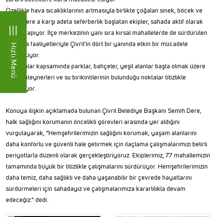
Özellikle hava sıcaklıklarının artmasıyla birlikte çoğalan sinek, böcek ve
haşerelere a karşı adeta seferberlik başlatan ekipler, sahada aktif olarak
görev yapıyor. İlçe merkezinin yanı sıra kırsal mahallelerde de sürdürülen
ilaçlama faaliyetleriyle Çivril’in dört bir yanında etkin bir mücadele
Hızlı Menü
yürütülüyor.
Çalışmalar kapsamında parklar, bahçeler, yeşil alanlar başta olmak üzere
çöp konteynerleri ve su birikintilerinin bulunduğu noktalar titizlikle
ilaçlanıyor.
Konuya ilişkin açıklamada bulunan Çivril Belediye Başkanı Semih Dere,
halk sağlığını korumanın öncelikli görevleri arasında yer aldığını
vurgulayarak, “Hemşehrilerimizin sağlığını korumak, yaşam alanlarını
daha konforlu ve güvenli hale getirmek için ilaçlama çalışmalarımızı belirli
periyotlarla düzenli olarak gerçekleştiriyoruz. Ekiplerimiz, 77 mahallemizin
tamamında büyük bir titizlikle çalışmalarını sürdürüyor. Hemşehrilerimizin
daha temiz, daha sağlıklı ve daha yaşanabilir bir çevrede hayatlarını
sürdürmeleri için sahadayız ve çalışmalarımıza kararlılıkla devam
edeceğiz." dedi.