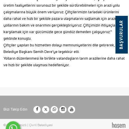
üretim faaliyetlerini sorunsuz bir şekilde sürdürebilmeleri için arazi yolu
çalışmalarına büyük önem veriyoruz. Çiftçilerimizin tarladaki ürünlerini
daha rahat ve hızlı bir şekilde pazara ulaşmalarını sağlamak için arazi
BAŞVURULAR
yollarının bakım ve onarımını gerçekleştiriyoruz. Çiftçimizin ihtiyaçlarını
karşılamak için var gücümüzle gece gündüz demeden çalışıyoruz.”
şeklinde konuştu.
Çiftçiler yapılan bu hizmetten dolayı memnuniyetlerini dile getirerek, Çivril
Belediye Başkanı Semih Dere’ye teşekkür etti.
Yolların düzenlenmesi ile birlikte vatandaşların tarım arazilerine daha rahat
ve hızlı bir şekilde ulaşması hedefleniyor.
Bizi Takip Edin
© 2026 Denizli | Çivril Belediyesi