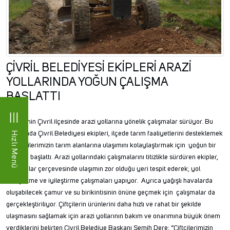
ÇİVRİL BELEDİYESİ EKİPLERİ ARAZİ
YOLLARINDA YOĞUN ÇALIŞMA
BAŞLATTI
Denizli’nin Çivril ilçesinde arazi yollarına yönelik çalışmalar sürüyor. Bu
kapsamda Çivril Belediyesi ekipleri, ilçede tarım faaliyetlerini desteklemek
Hızlı Menü
ve çiftçilerimizin tarım alanlarına ulaşımını kolaylaştırmak için yoğun bir
çalışma başlattı. Arazi yollarındaki çalışmalarını titizlikle sürdüren ekipler,
çalışmalar çerçevesinde ulaşımın zor olduğu yeri tespit ederek; yol
genişletme ve iyileştirme çalışmaları yapıyor. Ayrıca yağışlı havalarda
oluşabilecek çamur ve su birikintisinin önüne geçmek için çalışmalar da
gerçekleştiriliyor. Çiftçilerin ürünlerini daha hızlı ve rahat bir şekilde
ulaşmasını sağlamak için arazi yollarının bakım ve onarımına büyük önem
verdiklerini belirten Çivril Belediye Başkanı Semih Dere; “Çiftçilerimizin