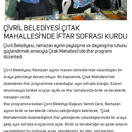
ÇİVRİL BELEDİYESİ ÇITAK
MAHALLESİ'NDE İFTAR SOFRASI KURDU
Çivril Belediyesi, ramazan ayının paylaşma ve dayanışma ruhunu
güçlendirmek amacıyla Çıtak Mahallesi'nde iftar programı
düzenledi.
Çivril Belediyesi, Ramazan ayının manevi atmosferinde vatandaşları bir
araya getirmeye devam ediyor. Bu kapsamda, Çıtak Mahallesi’nde
düzenlenen iftar programında vatandaşlar, aynı sofrada buluştu. Ezanın
okunmasıyla birlikte oruçlar açıldı ve iftar sofralarında birlik ve beraberlik
mesajları verildi.
İftar programına katılan Çivril Belediye Başkanı Semih Dere, Ramazan
ayının birlik ve beraberlik ruhunu pekiştirdiğini belirterek, “Çıtak
Mahallemizde düzenlediğimiz iftar yemeğinde vatandaşlarımızla bir araya
gelip aynı sofrada oruçlarımızı açtık. Birlik ve beraberliğin en güzel anlarını
paylaştığımız bu mübarek ayda, gönüllerimiz bir oldu, sofralarımız