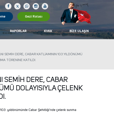
eme
Gezi Rotası
RAPORLAR
KVKK
BIZE ULAŞIN
ANI SEMİH DERE, CABAR KATLİAMININ 103.YILDÖNÜMÜ
MA TÖRENİNE KATILDI.
I SEMİH DERE, CABAR
NÜMÜ DOLAYISIYLA ÇELENK
I.
n 103. yıldönümünde Cabar Şehitliği'nde çelenk sunma