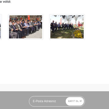
r edildi.
KAYIT OL