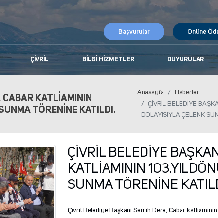
Başvurular
Online Öd
ÇIVRIL
BILGI HIZMETLER
DUYURULAR
Anasayfa
Haberler
, CABAR KATLİAMININ
ÇİVRİL BELEDİYE BAŞK
SUNMA TÖRENİNE KATILDI.
DOLAYISIYLA ÇELENK SUN
ÇİVRİL BELEDİYE BAŞKAN
KATLİAMININ 103.YILDÖ
SUNMA TÖRENİNE KATILD
Çivril Belediye Başkanı Semih Dere, Cabar katliamını