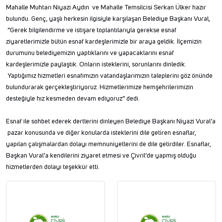
Mahalle Muhtarı Niyazi Aydın ve Mahalle Temsilcisi Serkan Ülker hazır
bulundu. Genç, yaşlı herkesin ilgisiyle karşılaşan Belediye Başkanı Vural,
“Gerek bilgilendirme ve istişare toplantılarıyla gerekse esnaf
ziyaretlerimizle bütün esnaf kardeşlerimizle bir araya geldik. İlçemizin
durumunu belediyemizin yaptıklarını ve yapacaklarını esnaf
kardeşlerimizle paylaştık. Onların isteklerini, sorunlarını dinledik.
Yaptığımız hizmetleri esnafımızın vatandaşlarımızın taleplerini göz önünde
bulundurarak gerçekleştiriyoruz. Hizmetlerimize hemşehrilerimizin
desteğiyle hız kesmeden devam ediyoruz” dedi.
Esnaf ile sohbet ederek dertlerini dinleyen Belediye Başkanı Niyazi Vural’a
pazar konusunda ve diğer konularda isteklerini dile getiren esnaflar,
yapılan çalışmalardan dolayı memnuniyetlerini de dile getirdiler. Esnaflar,
Başkan Vural’a kendilerini ziyaret etmesi ve Çivril’de yapmış olduğu
hizmetlerden dolayı teşekkür etti.