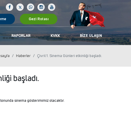
eme
Gezi Rotası
RAPORLAR
KVKK
BIZE ULAŞIN
sayfa
Haberler
Çivril 1. Sinema Günleri etkinliği başladı.
liği başladı.
alonunda sinema gösterimimiz olacaktır.