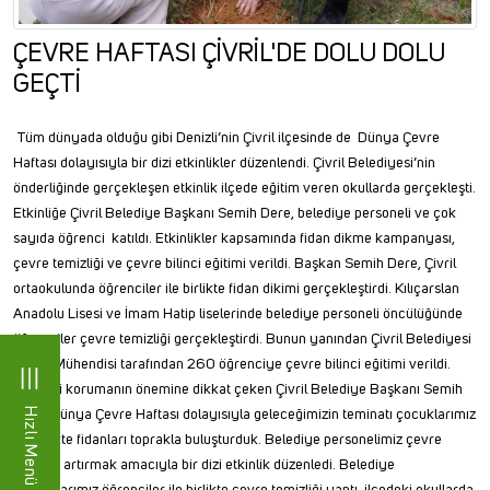
ÇEVRE HAFTASI ÇİVRİL'DE DOLU DOLU
GEÇTİ
Tüm dünyada olduğu gibi Denizli’nin Çivril ilçesinde de Dünya Çevre
Haftası dolayısıyla bir dizi etkinlikler düzenlendi. Çivril Belediyesi’nin
önderliğinde gerçekleşen etkinlik ilçede eğitim veren okullarda gerçekleşti.
Etkinliğe Çivril Belediye Başkanı Semih Dere, belediye personeli ve çok
sayıda öğrenci katıldı. Etkinlikler kapsamında fidan dikme kampanyası,
çevre temizliği ve çevre bilinci eğitimi verildi. Başkan Semih Dere, Çivril
ortaokulunda öğrenciler ile birlikte fidan dikimi gerçekleştirdi. Kılıçarslan
Anadolu Lisesi ve İmam Hatip liselerinde belediye personeli öncülüğünde
öğrenciler çevre temizliği gerçekleştirdi. Bunun yanından Çivril Belediyesi
Çevre Mühendisi tarafından 260 öğrenciye çevre bilinci eğitimi verildi.
Çevreyi korumanın önemine dikkat çeken Çivril Belediye Başkanı Semih
Hızlı Menü
Dere, Dünya Çevre Haftası dolayısıyla geleceğimizin teminatı çocuklarımız
ile birlikte fidanları toprakla buluşturduk. Belediye personelimiz çevre
bilincini artırmak amacıyla bir dizi etkinlik düzenledi. Belediye
çalışanlarımız öğrenciler ile birlikte çevre temizliği yaptı. ilçedeki okullarda