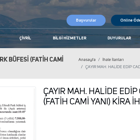
Başvurular
Online Öd
ÇIVRIL
BILGI HIZMETLER
DUYURULAR
RK BÜFESİ (FATİH CAMİ
Anasayfa
İhale İlanları
ÇAYIR MAH. HALİDE EDİP CAD.
ÇAYIR MAH. HALİDE EDİP 
(FATİH CAMİ YANI) KİRA İ