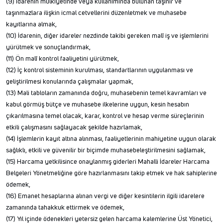
(9) İdarenin mülkiyetinde veya kullanımında bulunan taşınır ve
taşınmazlara ilişkin icmal cetvellerini düzenletmek ve muhasebe
kayıtlarına almak,
(10) İdarenin, diğer idareler nezdinde takibi gereken malî iş ve işlemlerini
yürütmek ve sonuçlandırmak,
(11) Ön malî kontrol faaliyetini yürütmek,
(12) İç kontrol sisteminin kurulması, standartlarının uygulanması ve
geliştirilmesi konularında çalışmalar yapmak,
(13) Mali tabloların zamanında doğru, muhasebenin temel kavramları ve
kabul görmüş bütçe ve muhasebe ilkelerine uygun, kesin hesabın
çıkarılmasına temel olacak, karar, kontrol ve hesap verme süreçlerinin
etkili çalışmasını sağlayacak şekilde hazırlamak,
(14) İşlemlerin kayıt altına alınması, faaliyetlerinin mahiyetine uygun olarak
sağlıklı, etkili ve güvenilir bir biçimde muhasebeleştirilmesini sağlamak,
(15) Harcama yetkilisince onaylanmış giderleri Mahalli İdareler Harcama
Belgeleri Yönetmeliğine göre hazırlanmasını takip etmek ve hak sahiplerine
ödemek,
(16) Emanet hesaplarına alınan vergi ve diğer kesintilerin ilgili idarelere
zamanında tahakkuk ettirmek ve ödemek,
(17) Yıl içinde ödenekleri yetersiz gelen harcama kalemlerine Üst Yönetici,