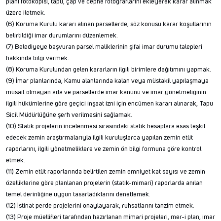
planı fotokopisi, tapu, çap ve cephe fotoğraflarını ekleyerek karar alınmak
üzere iletmek.
(6) Koruma Kurulu kararı alınan parsellerde, söz konusu karar koşullarının
belirtildiği imar durumlarını düzenlemek.
(7) Belediyeye başvuran parsel maliklerinin şifai imar durumu talepleri
hakkında bilgi vermek.
(8) Koruma Kurulundan gelen kararların ilgili birimlere dağıtımını yapmak.
(9) İmar planlarında, Kamu alanlarında kalan veya müstakil yapılaşmaya
müsait olmayan ada ve parsellerde imar kanunu ve imar yönetmeliğinin
ilgili hükümlerine göre geçici inşaat izni için encümen kararı alınarak, Tapu
Sicil Müdürlüğüne şerh verilmesini sağlamak.
(10) Statik projelerin incelenmesi sırasındaki statik hesaplara esas teşkil
edecek zemin araştırmalarıyla ilgili kuruluşlarca yapılan zemin etüt
raporlarını, ilgili yönetmeliklere ve zemin ön bilgi formuna göre kontrol
etmek.
(11) Zemin etüt raporlarında belirtilen zemin emniyet kat sayısı ve zemin
özelliklerine göre planlanan projelerin (statik-mimari) raporlarda anılan
temel derinliğine uygun tasarladıklarını denetlemek.
(12) İstinat perde projelerini onaylayarak, ruhsatlarını tanzim etmek.
(13) Proje müellifleri tarafından hazırlanan mimari projeleri, mer-i plan, imar