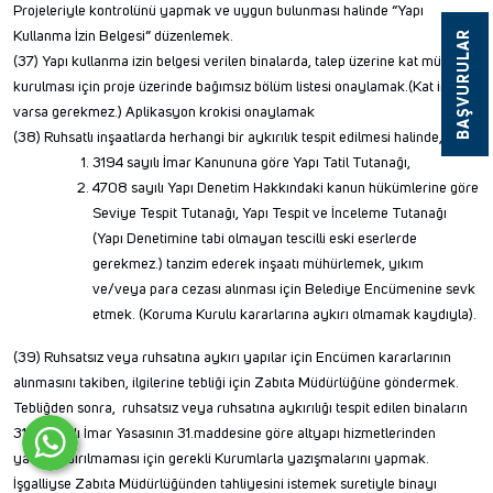
Projeleriyle kontrolünü yapmak ve uygun bulunması halinde “Yapı
Kullanma İzin Belgesi” düzenlemek.
BAŞVURULAR
(37) Yapı kullanma izin belgesi verilen binalarda, talep üzerine kat mülkiyeti
kurulması için proje üzerinde bağımsız bölüm listesi onaylamak.(Kat irtifakı
varsa gerekmez.) Aplikasyon krokisi onaylamak
(38) Ruhsatlı inşaatlarda herhangi bir aykırılık tespit edilmesi halinde,
3194 sayılı İmar Kanununa göre Yapı Tatil Tutanağı,
4708 sayılı Yapı Denetim Hakkındaki kanun hükümlerine göre
Seviye Tespit Tutanağı, Yapı Tespit ve İnceleme Tutanağı
(Yapı Denetimine tabi olmayan tescilli eski eserlerde
gerekmez.) tanzim ederek inşaatı mühürlemek, yıkım
ve/veya para cezası alınması için Belediye Encümenine sevk
etmek. (Koruma Kurulu kararlarına aykırı olmamak kaydıyla).
(39) Ruhsatsız veya ruhsatına aykırı yapılar için Encümen kararlarının
alınmasını takiben, ilgilerine tebliği için Zabıta Müdürlüğüne göndermek.
Tebliğden sonra, ruhsatsız veya ruhsatına aykırılığı tespit edilen binaların
3194 sayılı İmar Yasasının 31.maddesine göre altyapı hizmetlerinden
yararlandırılmaması için gerekli Kurumlarla yazışmalarını yapmak.
İşgalliyse Zabıta Müdürlüğünden tahliyesini istemek suretiyle binayı