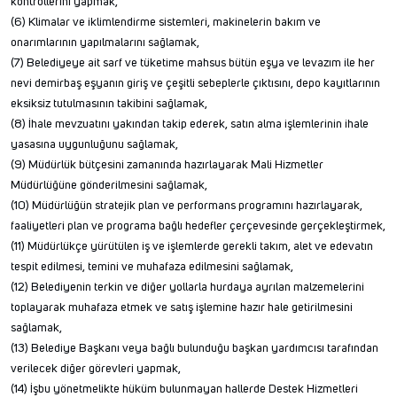
kontrollerini yapmak,
(6) Klimalar ve iklimlendirme sistemleri, makinelerin bakım ve
onarımlarının yapılmalarını sağlamak,
(7) Belediyeye ait sarf ve tüketime mahsus bütün eşya ve levazım ile her
nevi demirbaş eşyanın giriş ve çeşitli sebeplerle çıktısını, depo kayıtlarının
eksiksiz tutulmasının takibini sağlamak,
(8) İhale mevzuatını yakından takip ederek, satın alma işlemlerinin ihale
yasasına uygunluğunu sağlamak,
(9) Müdürlük bütçesini zamanında hazırlayarak Mali Hizmetler
Müdürlüğüne gönderilmesini sağlamak,
(10) Müdürlüğün stratejik plan ve performans programını hazırlayarak,
faaliyetleri plan ve programa bağlı hedefler çerçevesinde gerçekleştirmek,
(11) Müdürlükçe yürütülen iş ve işlemlerde gerekli takım, alet ve edevatın
tespit edilmesi, temini ve muhafaza edilmesini sağlamak,
(12) Belediyenin terkin ve diğer yollarla hurdaya ayrılan malzemelerini
toplayarak muhafaza etmek ve satış işlemine hazır hale getirilmesini
sağlamak,
(13) Belediye Başkanı veya bağlı bulunduğu başkan yardımcısı tarafından
verilecek diğer görevleri yapmak,
(14) İşbu yönetmelikte hüküm bulunmayan hallerde Destek Hizmetleri