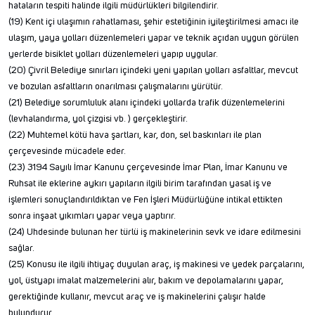
hataların tespiti halinde ilgili müdürlükleri bilgilendirir.
(19) Kent içi ulaşımın rahatlaması, şehir estetiğinin iyileştirilmesi amacı ile
ulaşım, yaya yolları düzenlemeleri yapar ve teknik açıdan uygun görülen
yerlerde bisiklet yolları düzenlemeleri yapıp uygular.
(20) Çivril Belediye sınırları içindeki yeni yapılan yolları asfaltlar, mevcut
ve bozulan asfaltların onarılması çalışmalarını yürütür.
(21) Belediye sorumluluk alanı içindeki yollarda trafik düzenlemelerini
(levhalandırma, yol çizgisi vb. ) gerçekleştirir.
(22) Muhtemel kötü hava şartları, kar, don, sel baskınları ile plan
çerçevesinde mücadele eder.
(23) 3194 Sayılı İmar Kanunu çerçevesinde İmar Plan, İmar Kanunu ve
Ruhsat ile eklerine aykırı yapıların ilgili birim tarafından yasal iş ve
işlemleri sonuçlandırıldıktan ve Fen İşleri Müdürlüğüne intikal ettikten
sonra inşaat yıkımları yapar veya yaptırır.
(24) Uhdesinde bulunan her türlü iş makinelerinin sevk ve idare edilmesini
sağlar.
(25) Konusu ile ilgili ihtiyaç duyulan araç, iş makinesi ve yedek parçalarını,
yol, üstyapı imalat malzemelerini alır, bakım ve depolamalarını yapar,
gerektiğinde kullanır, mevcut araç ve iş makinelerini çalışır halde
bulundurur.