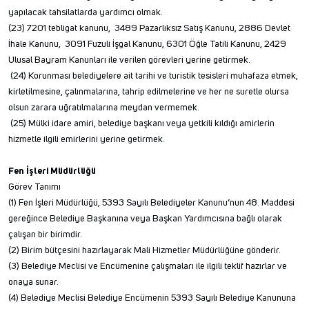
yapılacak tahsilatlarda yardımcı olmak.
(23) 7201 tebligat kanunu, 3489 Pazarlıksız Satış Kanunu, 2886 Devlet
İhale Kanunu, 3091 Fuzuli İşgal Kanunu, 6301 Öğle Tatili Kanunu, 2429
Ulusal Bayram Kanunları ile verilen görevleri yerine getirmek.
(24) Korunması belediyelere ait tarihi ve turistik tesisleri muhafaza etmek,
kirletilmesine, çalınmalarına, tahrip edilmelerine ve her ne suretle olursa
olsun zarara uğratılmalarına meydan vermemek.
(25) Mülki idare amiri, belediye başkanı veya yetkili kıldığı amirlerin
hizmetle ilgili emirlerini yerine getirmek.
Fen İşleri Müdürlüğü
Görev Tanımı
(1) Fen İşleri Müdürlüğü, 5393 Sayılı Belediyeler Kanunu’nun 48. Maddesi
gereğince Belediye Başkanına veya Başkan Yardımcısına bağlı olarak
çalışan bir birimdir.
(2) Birim bütçesini hazırlayarak Mali Hizmetler Müdürlüğüne gönderir.
(3) Belediye Meclisi ve Encümenine çalışmaları ile ilgili teklif hazırlar ve
onaya sunar.
(4) Belediye Meclisi Belediye Encümenin 5393 Sayılı Belediye Kanununa