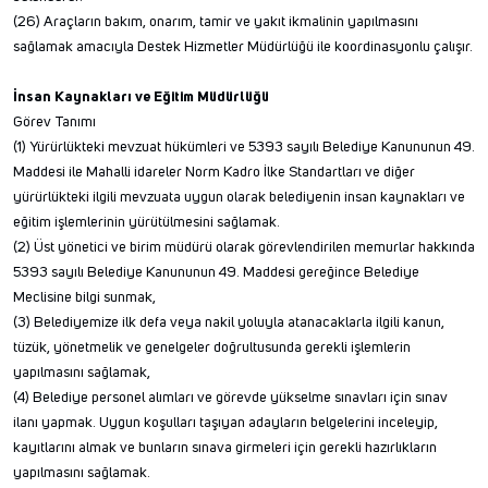
(26) Araçların bakım, onarım, tamir ve yakıt ikmalinin yapılmasını
sağlamak amacıyla Destek Hizmetler Müdürlüğü ile koordinasyonlu çalışır.
İnsan Kaynakları ve Eğitim Müdürlüğü
Görev Tanımı
(1) Yürürlükteki mevzuat hükümleri ve 5393 sayılı Belediye Kanununun 49.
Maddesi ile Mahalli idareler Norm Kadro İlke Standartları ve diğer
yürürlükteki ilgili mevzuata uygun olarak belediyenin insan kaynakları ve
eğitim işlemlerinin yürütülmesini sağlamak.
(2) Üst yönetici ve birim müdürü olarak görevlendirilen memurlar hakkında
5393 sayılı Belediye Kanununun 49. Maddesi gereğince Belediye
Meclisine bilgi sunmak,
(3) Belediyemize ilk defa veya nakil yoluyla atanacaklarla ilgili kanun,
tüzük, yönetmelik ve genelgeler doğrultusunda gerekli işlemlerin
yapılmasını sağlamak,
(4) Belediye personel alımları ve görevde yükselme sınavları için sınav
ilanı yapmak. Uygun koşulları taşıyan adayların belgelerini inceleyip,
kayıtlarını almak ve bunların sınava girmeleri için gerekli hazırlıkların
yapılmasını sağlamak.