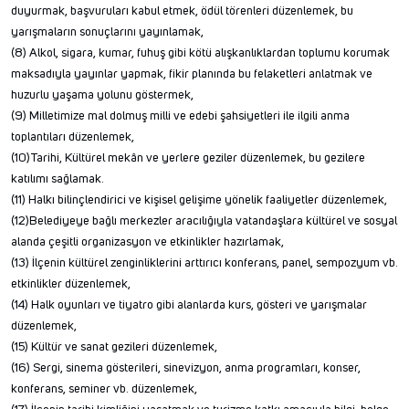
duyurmak, başvuruları kabul etmek, ödül törenleri düzenlemek, bu
yarışmaların sonuçlarını yayınlamak,
(8) Alkol, sigara, kumar, fuhuş gibi kötü alışkanlıklardan toplumu korumak
maksadıyla yayınlar yapmak, fikir planında bu felaketleri anlatmak ve
huzurlu yaşama yolunu göstermek,
(9) Milletimize mal dolmuş milli ve edebi şahsiyetleri ile ilgili anma
toplantıları düzenlemek,
(10)Tarihi, Kültürel mekân ve yerlere geziler düzenlemek, bu gezilere
katılımı sağlamak.
(11) Halkı bilinçlendirici ve kişisel gelişime yönelik faaliyetler düzenlemek,
(12)Belediyeye bağlı merkezler aracılığıyla vatandaşlara kültürel ve sosyal
alanda çeşitli organizasyon ve etkinlikler hazırlamak,
(13) İlçenin kültürel zenginliklerini arttırıcı konferans, panel, sempozyum vb.
etkinlikler düzenlemek,
(14) Halk oyunları ve tiyatro gibi alanlarda kurs, gösteri ve yarışmalar
düzenlemek,
(15) Kültür ve sanat gezileri düzenlemek,
(16) Sergi, sinema gösterileri, sinevizyon, anma programları, konser,
konferans, seminer vb. düzenlemek,