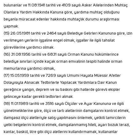
bulunanlar ve 11.08.1941 tarihli ve 4109 sayılı Asker Ailelerinden Muhtaç
Olanlara Yardım Hakkında Kanuna göre, yardıma muhtaç olduğunu
beyanla müracaat edenler hakkında muhtaçlık durumu araştırması
yapmak.
(15) 26.05.1981 tarihli ve 2464 sayılı Belediye Gelirleri Kanununa göre, izin
verilmeyen yerlerin işgaline engel olmak, işgaller ile ilgili tahsilat
görevlilerine yardımcı olmak.
(16) 31.08.1956 tarihli ve 6831 sayılı Orman Kanunu hükümlerince
belediye sınırları içinde kaçak orman emvalinin tespiti halinde orman
memurlarına yardımcı olmak,
(17) 15.05.1959 tarihli ve 7269 sayılı Umumi Hayata Müessir Afetler
Dolayısıyla Alınacak Tedbirlerle Yapılacak Yardımlara Dair Kanun
gereğince yangın, deprem ve su baskını gibi hallerde görevli ekipler
gelinceye kadar gerekli tedbirleri almak.
(18) 11.01.1989 tarihli ve 3516 sayılı Ölçüler ve Ayar Kanununa ve ilgili
yönetmeliklerine göre, ölçü ve tartı aletlerinin damgalarını kontrol etmek,
damgasız ölçü aletleriyle satış yapılmasını önlemek, yetkili tamircilerin
yetki belgelerini kontrol etmek, damgalanmamış hileli, ayarı bozuk terazi,
kantar, baskül, litre gibi ölçü aletlerini kullandırmamak, kullananlar