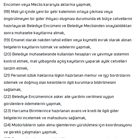
Encümen veya Meclis kararıyla aktarma yapmak,
(18) Mali yıl içinde yeni bir gelir kaleminin ortaya çıkması veya
öngörülmeyen bir gider ihtiyacı oluşması durumunda ek bütçe cetvellerini
hazırlayarak Belediye Encümeni ve Belediye Meclisinden onaylatıldıktan
sonra muhasebe kayıtlarına almak,
(19) Emanet olarak nakden tahsil edilen veya kıymetli evrak olarak alınan
belgelerin kayıtlarını tutmak ve iadelerini yapmak,
(20) Belediye muhasebesinde kullanılan hesapları ve yevmiye sistemini
kontrol etmek, mali yılbaşında açılış kayıtlarını yaparak aylık cetvelleri
tanzim etmek,
(21) Personel özlük haklarına ilişkin hazırlanan memur ve işçi bordrolarını
ödemek ve doğmuş olan kesintilerin ilgili kurumlara bildirilmesini
sağlamak,
(22) Belediye Encümenince asker aile yardımı verilmesi uygun
görülenlere ödemelerini yapmak,
(23) Harcama Birimlerince hazırlanan avans ve kredi ile ilgili gider
belgelerini incelemek ve mahsubunu sağlamak,
(24) Müdürlüklerin satın alma işlemlerinin yürütülmesi için koordinasyonu
ve gerekli çalışmaları yapmak,