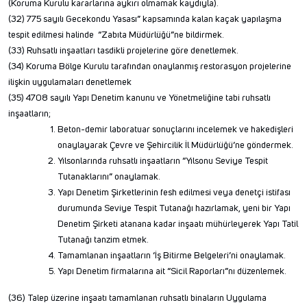
(Koruma Kurulu kararlarına aykırı olmamak kaydıyla).
(32) 775 sayılı Gecekondu Yasası” kapsamında kalan kaçak yapılaşma
tespit edilmesi halinde “Zabıta Müdürlüğü”ne bildirmek.
(33) Ruhsatlı inşaatları tasdikli projelerine göre denetlemek.
(34) Koruma Bölge Kurulu tarafından onaylanmış restorasyon projelerine
ilişkin uygulamaları denetlemek
(35) 4708 sayılı Yapı Denetim kanunu ve Yönetmeliğine tabi ruhsatlı
inşaatların;
Beton-demir laboratuar sonuçlarını incelemek ve hakedişleri
onaylayarak Çevre ve Şehircilik İl Müdürlüğü’ne göndermek.
Yılsonlarında ruhsatlı inşaatların “Yılsonu Seviye Tespit
Tutanaklarını” onaylamak.
Yapı Denetim Şirketlerinin fesh edilmesi veya denetçi istifası
durumunda Seviye Tespit Tutanağı hazırlamak, yeni bir Yapı
Denetim Şirketi atanana kadar inşaatı mühürleyerek Yapı Tatil
Tutanağı tanzim etmek.
Tamamlanan inşaatların ‘İş Bitirme Belgeleri’ni onaylamak.
Yapı Denetim firmalarına ait “Sicil Raporları”nı düzenlemek.
(36) Talep üzerine inşaatı tamamlanan ruhsatlı binaların Uygulama