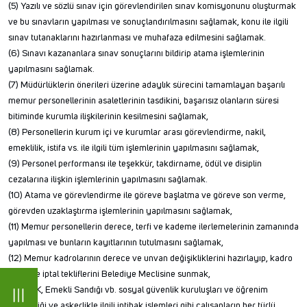
(5) Yazılı ve sözlü sınav için görevlendirilen sınav komisyonunu oluşturmak
ve bu sınavların yapılması ve sonuçlandırılmasını sağlamak, konu ile ilgili
sınav tutanaklarını hazırlanması ve muhafaza edilmesini sağlamak.
(6) Sınavı kazananlara sınav sonuçlarını bildirip atama işlemlerinin
yapılmasını sağlamak.
(7) Müdürlüklerin önerileri üzerine adaylık sürecini tamamlayan başarılı
memur personellerinin asaletlerinin tasdikini, başarısız olanların süresi
bitiminde kurumla ilişkilerinin kesilmesini sağlamak,
(8) Personellerin kurum içi ve kurumlar arası görevlendirme, nakil,
emeklilik, istifa vs. ile ilgili tüm işlemlerinin yapılmasını sağlamak,
(9) Personel performansı ile teşekkür, takdirname, ödül ve disiplin
cezalarına ilişkin işlemlerinin yapılmasını sağlamak.
(10) Atama ve görevlendirme ile göreve başlatma ve göreve son verme,
görevden uzaklaştırma işlemlerinin yapılmasını sağlamak,
(11) Memur personellerin derece, terfi ve kademe ilerlemelerinin zamanında
yapılması ve bunların kayıtlarının tutulmasını sağlamak,
(12) Memur kadrolarının derece ve unvan değişikliklerini hazırlayıp, kadro
ihdas ve iptal tekliflerini Belediye Meclisine sunmak,
(13) SGK, Emekli Sandığı vb. sosyal güvenlik kuruluşları ve öğrenim
değişikliği ve askerlikle ilgili intibak işlemleri gibi çalışanların her türlü