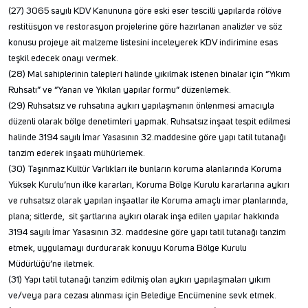
(27) 3065 sayılı KDV Kanununa göre eski eser tescilli yapılarda rölöve
restitüsyon ve restorasyon projelerine göre hazırlanan analizler ve söz
konusu projeye ait malzeme listesini inceleyerek KDV indirimine esas
teşkil edecek onayı vermek.
(28) Mal sahiplerinin talepleri halinde yıkılmak istenen binalar için “Yıkım
Ruhsatı” ve “Yanan ve Yıkılan yapılar formu” düzenlemek.
(29) Ruhsatsız ve ruhsatına aykırı yapılaşmanın önlenmesi amacıyla
düzenli olarak bölge denetimleri yapmak. Ruhsatsız inşaat tespit edilmesi
halinde 3194 sayılı İmar Yasasının 32.maddesine göre yapı tatil tutanağı
tanzim ederek inşaatı mühürlemek.
(30) Taşınmaz Kültür Varlıkları ile bunların koruma alanlarında Koruma
Yüksek Kurulu’nun ilke kararları, Koruma Bölge Kurulu kararlarına aykırı
ve ruhsatsız olarak yapılan inşaatlar ile Koruma amaçlı imar planlarında,
plana; sitlerde, sit şartlarına aykırı olarak inşa edilen yapılar hakkında
3194 sayılı İmar Yasasının 32. maddesine göre yapı tatil tutanağı tanzim
etmek, uygulamayı durdurarak konuyu Koruma Bölge Kurulu
Müdürlüğü’ne iletmek.
(31) Yapı tatil tutanağı tanzim edilmiş olan aykırı yapılaşmaları yıkım
ve/veya para cezası alınması için Belediye Encümenine sevk etmek.