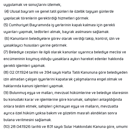
uygulamak ve sonuçlarını izlemek,
(4) Ulusal bayram ve genel tatil günleri ile özellik taşıyan günlerde
yapılacak törenlerin gerektirdiği hizmetleri görmek.
(5) Cumhuriyet Bayramında iş yerlerinin kapalı kalması için gerekli
uyarıları yapmak, tedbirleri almak, bayrak asılmasını sağlamak.
(6) Kanunların belediyelere görev olarak verdiği takip, kontrol, izin ve
yasaklayıcı hususları yerine getirmek.
(7) Belediye cezaları ile ilgili olarak kanunlar uyarınca belediye meclisi ve
encümeninin koymuş olduğu yasaklara aykırı hareket edenler hakkında
gerekli işlemleri yapmak.
(8) 02.01.1924 tarihli ve 394 sayılı Hafta Tatili Kanununa göre belediyeden
izin almadan çalışan işyerlerini kapatarak çalışmalarına engel olmak ve
haklarında kanuni işlemleri yapmak.
(9) Bulunmuş eşya ve malları, mevzuat hükümlerine ve belediye idaresinin
bu konudaki karar ve işlemlerine göre korumak; sahipleri anlaşıldığında
onlara teslim etmek; sahipleri çıkmayan eşya ve malların, mevzuatta
ayrıca özel hüküm yoksa bakım ve gözetim masrafı alındıktan sonra
bulana verilmesini sağlamak.
(10) 28.04.1926 tarihli ve 831 sayılı Sular Hakkındaki Kanuna göre, umumi