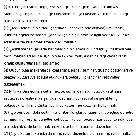
Görev Tanımı
(1) Kültür İşleri Müdürlüğü, 5393 Sayılı Belediyeler Kanunu’nun 48.
Maddesi gereğince Belediye Başkanına veya Başkan Yardımcısına bağlı
olarak çalışan bir birimdir.
(2) Çivril Belediye sınırları içerisinde ( gerektiğinde dışında) ilmi, tarihi,
kültürel, eğitici ve sanata yönelik, iç ve dış turizm ile ilgili her türlü kültürel
etkinliklerde bulunmak üzere kurulmuştur.
(3) Çeşitli medeniyetlerin hatıralarının bir arada bulunduğu Çivril İlçesi’nde
tarihi mekânları aslına uygun olarak korumak, elden geldiği kadar, tarihi
kimlik oluşturulmasını sağlamak
(4) Uygun olan mekânlarda konferans, panel, seminer, tiyatro gösterileri ve
benzeri kültürel ve sosyal etkinlikleri, bölgeyi ilgilendiren festivaller
düzenlemek,
(5) Milli ve Dini günleri kutlamak, bu günlerde halkın büyük katılımını
sağlayacak festival ve şenlikler yapmak, bu festival ve şenlikler için
bölgedeki tarihi mekânları, park ve kültür merkezlerini kullanmak,
(6) İlçe bünyesindeki eğitim kurumları ile işbirliği yapmak, gençliğe yönelik
seminer, konferans, paneller, sohbetler ve sempozyumlar düzenlemek, gezi
gibi etkinliklerde bulunmak, üniversite tanıtım günleri düzenlemek
(7) Çeşitli kültürel konularda yarışmalar düzenlemek, bu yarışmaları halka