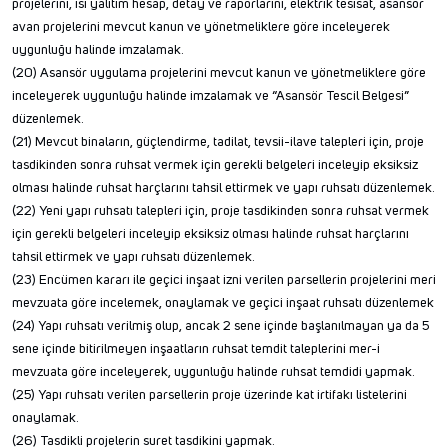
projelerini, ısı yalıtım hesap, detay ve raporlarını, elektrik tesisat, asansör
avan projelerini mevcut kanun ve yönetmeliklere göre inceleyerek
uygunluğu halinde imzalamak.
(20) Asansör uygulama projelerini mevcut kanun ve yönetmeliklere göre
inceleyerek uygunluğu halinde imzalamak ve “Asansör Tescil Belgesi”
düzenlemek.
(21) Mevcut binaların, güçlendirme, tadilat, tevsii-ilave talepleri için, proje
tasdikinden sonra ruhsat vermek için gerekli belgeleri inceleyip eksiksiz
olması halinde ruhsat harçlarını tahsil ettirmek ve yapı ruhsatı düzenlemek.
(22) Yeni yapı ruhsatı talepleri için, proje tasdikinden sonra ruhsat vermek
için gerekli belgeleri inceleyip eksiksiz olması halinde ruhsat harçlarını
tahsil ettirmek ve yapı ruhsatı düzenlemek.
(23) Encümen kararı ile geçici inşaat izni verilen parsellerin projelerini meri
mevzuata göre incelemek, onaylamak ve geçici inşaat ruhsatı düzenlemek
(24) Yapı ruhsatı verilmiş olup, ancak 2 sene içinde başlanılmayan ya da 5
sene içinde bitirilmeyen inşaatların ruhsat temdit taleplerini mer-i
mevzuata göre inceleyerek, uygunluğu halinde ruhsat temdidi yapmak.
(25) Yapı ruhsatı verilen parsellerin proje üzerinde kat irtifakı listelerini
onaylamak.
(26) Tasdikli projelerin suret tasdikini yapmak.