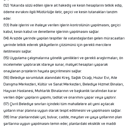
(12) Yukarıda sözü edilen işlere ait hakediş ve kesin hesaplarını tetkik edip,
ödeme evrakını ilgili Müdürlüğe iletir, geçici ve kesin tutanakları tanzim
eder.
(13) İhale işlerini ve ihaleye verilen işlerin kontrolünün yapılmasını, geçici
kabul, kesin kabul ve denetleme işlerinin yapılmasını sağlar.
(14) Arazide yerinde yapılan tespitler ile vatandaşlardan gelen müracaatları
yerinde tetkik ederek şikâyetlerin çözümünü için gerekli mercilere
iletilmesini sağlar.
(15) Uygulama çalışmalarına yönelik yenilikleri ve gerekli araştırmaları, ön
incelemeler yaptırarak idareye sunar, maliyet hesapları yaparak
onaylanan projelerin hayata geçirilmesini sağlar.
(16) Belediye sorumluluk alanındaki Kreş, Sağlık Ocağı, Huzur Evi, Aile
Danışma Merkezleri, Kültür ve Sanat Merkezleri, Belediye Hizmet Binaları,
Hayvan Hastanesi, Muhtarlık Binalarının ve başkanlık tarafından karar
verilen diğer yapıların yapımı, tadilat ve onarımını yapar veya yaptırır.
(17) Çivril Belediye sınırları içindeki tüm mahallelere ait yeni açılacak
yolların imar planına uygun olarak tespit edilmesini ve yapılmasını sağlar.
(18) İmar planlarındaki yol, bulvar, cadde, meydan ve yaya yollarının plan
şartlarına uygun yapılmasını temin eder, planlardaki eksiklik ve maddi