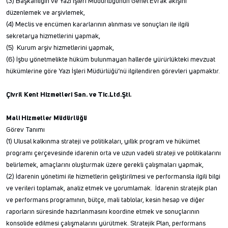
(3) Başkanlığın ve Yazı İşleri Müdürlüğünün Genel Evrak akışını
düzenlemek ve arşivlemek,
(4) Meclis ve encümen kararlarının alınması ve sonuçları ile ilgili
sekretarya hizmetlerini yapmak,
(5) Kurum arşiv hizmetlerini yapmak,
(6) İşbu yönetmelikte hüküm bulunmayan hallerde yürürlükteki mevzuat
hükümlerine göre Yazı İşleri Müdürlüğü’nü ilgilendiren görevleri yapmaktır.
Çivril Kent Hizmetleri San. ve Tic.Ltd.Şti.
Mali Hizmetler Müdürlüğü
Görev Tanımı
(1) Ulusal kalkınma strateji ve politikaları, yıllık program ve hükümet
programı çerçevesinde idarenin orta ve uzun vadeli strateji ve politikalarını
belirlemek, amaçlarını oluşturmak üzere gerekli çalışmaları yapmak,
(2) İdarenin yönetimi ile hizmetlerin geliştirilmesi ve performansla ilgili bilgi
ve verileri toplamak, analiz etmek ve yorumlamak. İdarenin stratejik plan
ve performans programının, bütçe, mali tablolar, kesin hesap ve diğer
raporların süresinde hazırlanmasını koordine etmek ve sonuçlarının
konsolide edilmesi çalışmalarını yürütmek. Stratejik Plan, performans