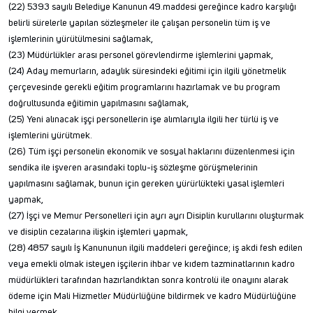
(22) 5393 sayılı Belediye Kanunun 49.maddesi gereğince kadro karşılığı
belirli sürelerle yapılan sözleşmeler ile çalışan personelin tüm iş ve
işlemlerinin yürütülmesini sağlamak,
(23) Müdürlükler arası personel görevlendirme işlemlerini yapmak,
(24) Aday memurların, adaylık süresindeki eğitimi için ilgili yönetmelik
çerçevesinde gerekli eğitim programlarını hazırlamak ve bu program
doğrultusunda eğitimin yapılmasını sağlamak,
(25) Yeni alınacak işçi personellerin işe alımlarıyla ilgili her türlü iş ve
işlemlerini yürütmek.
(26) Tüm işçi personelin ekonomik ve sosyal haklarını düzenlenmesi için
sendika ile işveren arasındaki toplu-iş sözleşme görüşmelerinin
yapılmasını sağlamak, bunun için gereken yürürlükteki yasal işlemleri
yapmak,
(27) İşçi ve Memur Personelleri için ayrı ayrı Disiplin kurullarını oluşturmak
ve disiplin cezalarına ilişkin işlemleri yapmak,
(28) 4857 sayılı İş Kanununun ilgili maddeleri gereğince; iş akdi fesh edilen
veya emekli olmak isteyen işçilerin ihbar ve kıdem tazminatlarının kadro
müdürlükleri tarafından hazırlandıktan sonra kontrolü ile onayını alarak
ödeme için Mali Hizmetler Müdürlüğüne bildirmek ve kadro Müdürlüğüne
bilgi vermek,