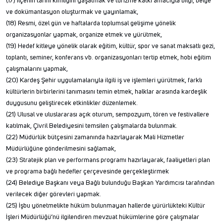
(17) İlçenin tarihi kimliğini yaşatmak ve turizme katkı amacıyla bilgi, belge
ve dokümantasyon oluşturmak ve yayınlamak,
(18) Resmi, özel gün ve haftalarda toplumsal gelişime yönelik
organizasyonlar yapmak, organize etmek ve yürütmek,
(19) Hedef kitleye yönelik olarak eğitim, kültür, spor ve sanat maksatlı gezi,
toplantı, seminer, konferans vb. organizasyonları tertip etmek, hobi eğitim
çalışmalarını yapmak,
(20) Kardeş Şehir uygulamalarıyla ilgili iş ve işlemleri yürütmek, farklı
kültürlerin birbirlerini tanımasını temin etmek, halklar arasında kardeşlik
duygusunu geliştirecek etkinlikler düzenlemek.
(21) Ulusal ve uluslararası açık oturum, sempozyum, tören ve festivallere
katılmak, Çivril Belediyesini temsilen çalışmalarda bulunmak.
(22) Müdürlük bütçesini zamanında hazırlayarak Mali Hizmetler
Müdürlüğüne gönderilmesini sağlamak,
(23) Stratejik plan ve performans programı hazırlayarak, faaliyetleri plan
ve programa bağlı hedefler çerçevesinde gerçekleştirmek
(24) Belediye Başkanı veya Bağlı bulunduğu Başkan Yardımcısı tarafından
verilecek diğer görevleri yapmak.
(25) İşbu yönetmelikte hüküm bulunmayan hallerde yürürlükteki Kültür
İşleri Müdürlüğü’nü ilgilendiren mevzuat hükümlerine göre çalışmalar