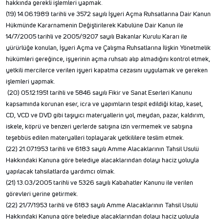
hakkında gerekli işlemleri yapmak.
(19) 14.06.1989 tarihli ve 3572 sayılı İşyeri Açma Ruhsatlarına Dair Kanun
Hükmünde Kararnamenin Değiştirilerek Kabulüne Dair Kanun ile
14/7/2005 tarihli ve 2005/9207 sayılı Bakanlar Kurulu Kararı ile
yürürlüğe konulan, İşyeri Açma ve Çalışma Ruhsatlarına İlişkin Yönetmelik
hükümleri gereğince, işyerinin açma ruhsatı alıp almadığını kontrol etmek,
yetkili mercilerce verilen işyeri kapatma cezasını uygulamak ve gereken
işlemleri yapmak.
(20) 05.12.1951 tarihli ve 5846 sayılı Fikir ve Sanat Eserleri Kanunu
kapsamında korunan eser, icra ve yapımların tespit edildiği kitap, kaset,
CD, VCD ve DVD gibi taşıyıcı materyallerin yol, meydan, pazar, kaldırım,
iskele, köprü ve benzeri yerlerde satışına izin vermemek ve satışına
teşebbüs edilen materyalleri toplayarak yetkililere teslim etmek.
(22) 21.07.1953 tarihli ve 6183 sayılı Amme Alacaklarının Tahsil Usulü
Hakkındaki Kanuna göre belediye alacaklarından dolayı haciz yoluyla
yapılacak tahsilatlarda yardımcı olmak.
(21) 13.03/2005 tarihli ve 5326 sayılı Kabahatler Kanunu ile verilen
görevleri yerine getirmek.
(22) 21/7/1953 tarihli ve 6183 sayılı Amme Alacaklarının Tahsil Usulü
Hakkındaki Kanuna göre belediye alacaklarından dolayı haciz yoluyla