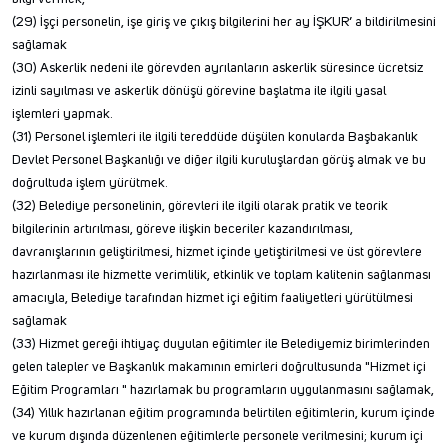
(29) İşçi personelin, işe giriş ve çıkış bilgilerini her ay İŞKUR’ a bildirilmesini
sağlamak
(30) Askerlik nedeni ile görevden ayrılanların askerlik süresince ücretsiz
izinli sayılması ve askerlik dönüşü görevine başlatma ile ilgili yasal
işlemleri yapmak.
(31) Personel işlemleri ile ilgili tereddüde düşülen konularda Başbakanlık
Devlet Personel Başkanlığı ve diğer ilgili kuruluşlardan görüş almak ve bu
doğrultuda işlem yürütmek.
(32) Belediye personelinin, görevleri ile ilgili olarak pratik ve teorik
bilgilerinin artırılması, göreve ilişkin beceriler kazandırılması,
davranışlarının geliştirilmesi, hizmet içinde yetiştirilmesi ve üst görevlere
hazırlanması ile hizmette verimlilik, etkinlik ve toplam kalitenin sağlanması
amacıyla, Belediye tarafından hizmet içi eğitim faaliyetleri yürütülmesi
sağlamak
(33) Hizmet gereği ihtiyaç duyulan eğitimler ile Belediyemiz birimlerinden
gelen talepler ve Başkanlık makamının emirleri doğrultusunda "Hizmet içi
Eğitim Programları " hazırlamak bu programların uygulanmasını sağlamak,
(34) Yıllık hazırlanan eğitim programında belirtilen eğitimlerin, kurum içinde
ve kurum dışında düzenlenen eğitimlerle personele verilmesini; kurum içi