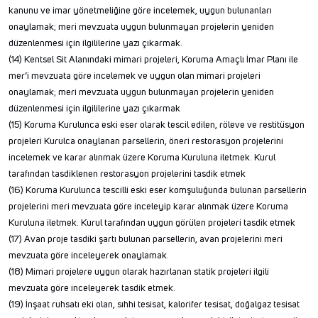
kanunu ve imar yönetmeliğine göre incelemek, uygun bulunanları
onaylamak; meri mevzuata uygun bulunmayan projelerin yeniden
düzenlenmesi için ilgililerine yazı çıkarmak.
(14) Kentsel Sit Alanındaki mimari projeleri, Koruma Amaçlı İmar Planı ile
mer’i mevzuata göre incelemek ve uygun olan mimari projeleri
onaylamak; meri mevzuata uygun bulunmayan projelerin yeniden
düzenlenmesi için ilgililerine yazı çıkarmak
(15) Koruma Kurulunca eski eser olarak tescil edilen, röleve ve restitüsyon
projeleri Kurulca onaylanan parsellerin, öneri restorasyon projelerini
incelemek ve karar alınmak üzere Koruma Kuruluna iletmek. Kurul
tarafından tasdiklenen restorasyon projelerini tasdik etmek
(16) Koruma Kurulunca tescilli eski eser komşuluğunda bulunan parsellerin
projelerini meri mevzuata göre inceleyip karar alınmak üzere Koruma
Kuruluna iletmek. Kurul tarafından uygun görülen projeleri tasdik etmek
(17) Avan proje tasdiki şartı bulunan parsellerin, avan projelerini meri
mevzuata göre inceleyerek onaylamak.
(18) Mimari projelere uygun olarak hazırlanan statik projeleri ilgili
mevzuata göre inceleyerek tasdik etmek.
(19) İnşaat ruhsatı eki olan, sıhhi tesisat, kalorifer tesisat, doğalgaz tesisat