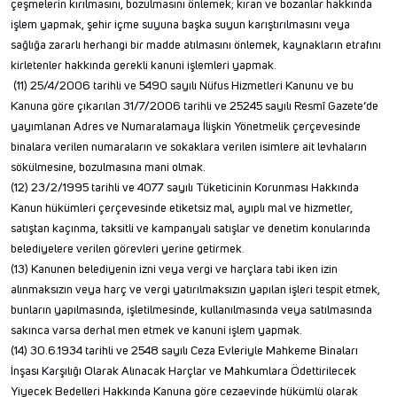
çeşmelerin kırılmasını, bozulmasını önlemek; kıran ve bozanlar hakkında
işlem yapmak, şehir içme suyuna başka suyun karıştırılmasını veya
sağlığa zararlı herhangi bir madde atılmasını önlemek, kaynakların etrafını
kirletenler hakkında gerekli kanuni işlemleri yapmak.
(11) 25/4/2006 tarihli ve 5490 sayılı Nüfus Hizmetleri Kanunu ve bu
Kanuna göre çıkarılan 31/7/2006 tarihli ve 25245 sayılı Resmî Gazete’de
yayımlanan Adres ve Numaralamaya İlişkin Yönetmelik çerçevesinde
binalara verilen numaraların ve sokaklara verilen isimlere ait levhaların
sökülmesine, bozulmasına mani olmak.
(12) 23/2/1995 tarihli ve 4077 sayılı Tüketicinin Korunması Hakkında
Kanun hükümleri çerçevesinde etiketsiz mal, ayıplı mal ve hizmetler,
satıştan kaçınma, taksitli ve kampanyalı satışlar ve denetim konularında
belediyelere verilen görevleri yerine getirmek.
(13) Kanunen belediyenin izni veya vergi ve harçlara tabi iken izin
alınmaksızın veya harç ve vergi yatırılmaksızın yapılan işleri tespit etmek,
bunların yapılmasında, işletilmesinde, kullanılmasında veya satılmasında
sakınca varsa derhal men etmek ve kanuni işlem yapmak.
(14) 30.6.1934 tarihli ve 2548 sayılı Ceza Evleriyle Mahkeme Binaları
İnşası Karşılığı Olarak Alınacak Harçlar ve Mahkumlara Ödettirilecek
Yiyecek Bedelleri Hakkında Kanuna göre cezaevinde hükümlü olarak