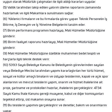
uygun olarak Müdürlük çalışmaları ile ilgili aldığı kararları uygular.
(5) Valilik tarafından takip edilen yatırım izleme raporlarını zamanında
hazırlamak ve ilgili Makamlara sunulmasını sağlar.
(6) Yüklenici firmaların ve bu firmalarda görev yapan Teknik Personelin İş
Bitirme, İş Deneyim ve İş Yönetme Belgelerini tanzim eder.
(7) Birim performans programını hazırlayıp, Mali Hizmetler Müdürlüğüne
gönderir.
(8) Birim faaliyet raporunu hazırlayıp, Mali Hizmetler Müdürlüğüne
gönderir.
(9) Mali Hizmetler Müdürlüğüne özellikle muhammen bedel tespiti ve
harçlarla ilgili teknik destek verir.
(10) 5393 Sayılı Belediye Kanunu ile Belediyenin görevlerinden sayılan
veya Belediye Meclisi tarafından yapımı kararlaştırılan her türlü hizmet,
sosyal ve kültür amaçlı binaların ve üstyapı tesislerinin, kapalı ve açık spor
alanlarının ve mevcut tesislerin yapım, onarım ve hizmet ihalelerine ait
proje, şartname ve protokolleri hazırlar, ihalelerini gerçekleştirir. 4734
Sayılı Kamu İhale Kanunu gereği muayene, kabul ve diğer komisyonları
teşekkül ettirip, üst makamın onayına sunar.
(11) Bu tesislerin yapımını gerçekleştirir ve denetler, bakım ve onarımlarını
yapar.