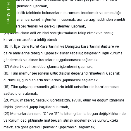
Hızlı Menü
intibak işlemlerini yapmak,
(14) Emeklilik talebinde bulunanların durumunu incelemek ve emekliliğe
hak kazanan personelin işlemlerini yapmak, ayrıca yaş haddinden emekli
olacakları belirlemek ve gerekli işlemleri yapmak,
(15) Memurların adli ve idari soruşturmalarını takip etmek ve sonuç
kararlarını taraflara tebliğ etmek.
(16) İl, İlçe İdare Kurul Kararlarının ve Danıştay kararlarının ilgililere ve
daire amirlerine tebliğini yaparak alınan tebellüğ belgelerini ilgili kuruma
göndermek ve alınan kararların uygulanmasını sağlamak.
(17) Askerlik ve hizmet borçlanma işlemlerini yapmak,
(18) Tüm memur personelin yıllık disiplin değerlendirilmelerini yaparak
durumu uygun olanların terfilerinin yapılmasını sağlamak.
(19) Tüm çalışan personelin yıllık izin teklif cetvellerinin hazırlanmasını
sağlayıp onaylamak,
(20)Yıllık, mazeret, hastalık, ücretsiz izin, evlilik, ölüm ve doğum izinlerine
ilişkin işlemleri yapıp kayıtlarını tutmak,
(21) Memurlardan sonu “0” ve “5” ile biten yıllar ile beyan değişikliklerinde
ve Kurum değişikliğinde mal beyanı almak incelemek ve yürürlükteki
mevzuata göre gerekli işlemlerin yapılmasını sağlamak,