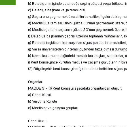
b) Belediyenin içinde bulunduğu seçim bölgesi veya bölgelerini
c) Belediye başkanı veya temsilcisi,
ç) Sayısı onu geçmemek üzere illerde valiler, ilçelerde kayma
d) Meclis üye tam sayısının yüzde 30’unu geçmemek üzere, bel
e) Meclis üye tam sayısının yüzde 30’unu geçmemek üzere, il g
f) Belediye başkanının çağrısı üzerine toplanan muhtarların, ke
g) Beldede teşkilatını kurmuş olan siyasi partilerin temsilcileri,
ğ) Varsa üniversiteden bir temsilci, birden fazla olması durumd
h) Kamu kurumu niteliğindeki meslek kuruluşları, sendikalar, note
ı) Kent konseyince kurulan meclis ve çalışma guruplarının birer 
(2) Büyükşehir kent konseyine (g) bendinde belirtilen siyasi pa
Organları
MADDE 9 – (1) Kent konseyi aşağıdaki organlardan oluşur:
a) Genel Kurul
b) Yürütme Kurulu
c) Meclisler ve çalışma grupları
Genel kurul