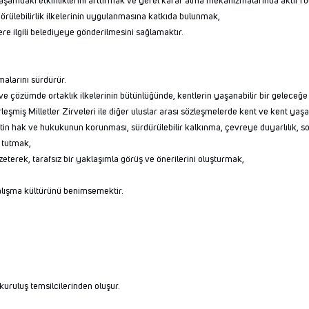
 yaşamdaki etkinliklerini arttırmak ve yerel karar alma mekanizmalarında aktif ro
görülebilirlik ilkelerinin uygulanmasına katkıda bulunmak,
re ilgili belediyeye gönderilmesini sağlamaktır.
malarını sürdürür.
 ve çözümde ortaklık ilkelerinin bütünlüğünde, kentlerin yaşanabilir bir gelece
leşmiş Milletler Zirveleri ile diğer uluslar arası sözleşmelerde kent ve kent ya
 kentin hak ve hukukunun korunması, sürdürülebilir kalkınma, çevreye duyarlılı
 tutmak,
zeterek, tarafsız bir yaklaşımla görüş ve önerilerini oluşturmak,
çalışma kültürünü benimsemektir.
kuruluş temsilcilerinden oluşur.