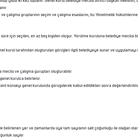
lup yılda iki kez toplanır. Genel kurul belediye meclisi birinci başkan vekilinin
anır.
n ve çalışma gruplarının seçim ve çalışma esaslarını, bu Yönetmelik hükümlerine 
k süre için seçilen, en az beş kişiden oluşur. Yürütme kuruluna belediye meclisi b
el kurul tarafından oluşturulan görüşleri ilgili belediyeye sunar ve uygulamayı i
meclis ve çalışma gurupları oluşturabilir.
genel kurulca belirlenir.
kent konseyi genel kurulunda görüşülerek kabul edildikten sonra değerlendirilmek
belirlenen yer ve zamanlarda üye tam sayısının salt çoğunluğu ile olağan olarak 
unluk sayılır.