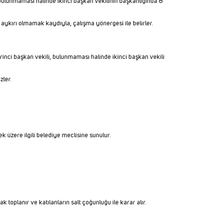
, bulunmaması halinde ikinci başkan vekilinin başkanlığında 8
aykırı olmamak kaydıyla, çalışma yönergesi ile belirler.
irinci başkan vekili, bulunmaması halinde ikinci başkan vekili
zler.
 üzere ilgili belediye meclisine sunulur.
toplanır ve katılanların salt çoğunluğu ile karar alır.