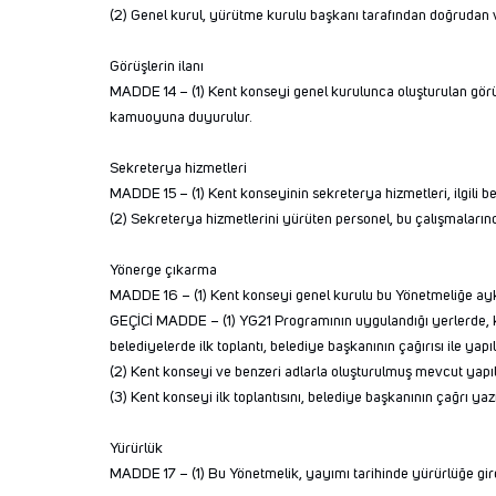
(2) Genel kurul, yürütme kurulu başkanı tarafından doğrudan vey
Görüşlerin ilanı
MADDE 14 – (1) Kent konseyi genel kurulunca oluşturulan görüşl
kamuoyuna duyurulur.
Sekreterya hizmetleri
MADDE 15 – (1) Kent konseyinin sekreterya hizmetleri, ilgili be
(2) Sekreterya hizmetlerini yürüten personel, bu çalışmaları
Yönerge çıkarma
MADDE 16 – (1) Kent konseyi genel kurulu bu Yönetmeliğe ayk
GEÇİCİ MADDE – (1) YG21 Programının uygulandığı yerlerde, k
belediyelerde ilk toplantı, belediye başkanının çağırısı ile yapılı
(2) Kent konseyi ve benzeri adlarla oluşturulmuş mevcut yapılan
(3) Kent konseyi ilk toplantısını, belediye başkanının çağrı yaz
Yürürlük
MADDE 17 – (1) Bu Yönetmelik, yayımı tarihinde yürürlüğe gir