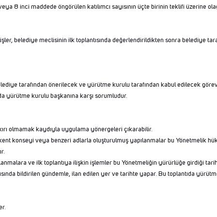
a 8 inci maddede öngörülen katılımcı sayısının üçte birinin teklifi üzerine olağa
er, belediye meclisinin ilk toplantısında değerlendirildikten sonra belediye tara
lediye tarafından önerilecek ve yürütme kurulu tarafından kabul edilecek görevlil
nda yürütme kurulu başkanına karşı sorumludur.
ırı olmamak kaydıyla uygulama yönergeleri çıkarabilir.
ent konseyi veya benzeri adlarla oluşturulmuş yapılanmalar bu Yönetmelik hük
r.
malara ve ilk toplantıya ilişkin işlemler bu Yönetmeliğin yürürlüğe girdiği tarih
ısında bildirilen gündemle, ilan edilen yer ve tarihte yapar. Bu toplantıda yürütm
er.