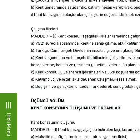
ğ) Çocukların, gençlerin, kadınların ve engellilerin toplumsal
h) Kent yönetiminde saydamlık, katılım, hesap verebilirlik, ön
ı) Kent konseyinde oluşturulan görüşlerin değerlendirilmek üze
Çalışma ilkeleri
MADDE 7 – (1) Kent konseyi, aşağıdaki ilkeler temelinde çalış
a) YG21 süreci kapsamında, kentine sahip çıkma, aktif katılım
b) Türkiye Cumhuriyeti Devletinin imzaladığı ve onayladığı Bir
c) Kent vizyonunun ve hemşehrilik bilincinin geliştirilmesi,
hesap verme, katılım ve yerinden yönetim ilkelerini ön planda
ç) Kent konseyi, uluslararası gelişmeleri ve ülke koşullarını gö
d) Katılımcılığı ve ortak akla dayanan uzlaşmayı esas almak,
e) Değişimi ve yenilikleri önceden fark ederek sonuç odaklı 
ÜÇÜNCÜ BÖLÜM
KENT KONSEYININ OLUŞUMU VE ORGANLARI
Hızlı Menü
Kent konseyinin oluşumu
MADDE 8 – (1) Kent konseyi, aşağıda belirtilen kişi, kurum ve 
a) Mahallin en büyük mülki idare amiri veya temsilcisi,