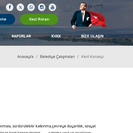
eme
Gezi Rotası
RAPORLAR
KVKK
BIZE ULAŞIN
Anasayfa
Belediye Çalışmaları
Kent Konseyi
nması, sürdürülebilir kalkınma,çevreye duyarlılık, sosyal