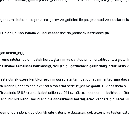
verme, katılım, yönetişim ve yerinden yönetim ilkelerini hayata geçirmeye ç
etim ilkelerini, organlarını, görev ve yetkileri ile çalışma usul ve esaslarını k
ı Belediye Kanununun 76 ncı maddesine dayanılarak hazırlanmıştır.
yan belediyeyi,
umu niteliğindeki meslek kuruluşlarının ve sivil toplumun ortaklık anlayışıyla
ma ilkeleri temelinde belirlendiği, tartışıldığı, çözümlerin geliştirildiği ortak ak
 başta olmak üzere kent konseyinin görev alanlarında, yönetişim anlayışına dayalı
bir kentin yönetiminde aktif rol almalarını hedefleyen ve gönüllülük esasında ol
Zirvesinde 1992 yılında kabul edilen ve 21 inci yüzyılın gündemini belirleyen G
rın, birlikte kendi sorunlarını ve önceliklerini belirleyerek, kentleri için Yerel
 uyumu, yerindenlik ve etkinlik gibi kriterlere dayanan, çok aktörlü ve toplumsal 