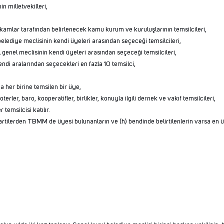
n milletvekilleri,
kamlar tarafından belirlenecek kamu kurum ve kuruluşlarının temsilcileri,
ediye meclisinin kendi üyeleri arasından seçeceği temsilcileri,
enel meclisinin kendi üyeleri arasından seçeceği temsilcileri,
ndi aralarından seçecekleri en fazla 10 temsilci,
a her birine temsilen bir üye,
rler, baro, kooperatifler, birlikler, konuyla ilgili dernek ve vakıf temsilcileri,
temsilcisi katılır.
rtilerden TBMM de üyesi bulunanların ve (h) bendinde belirtilenlerin varsa en üst 