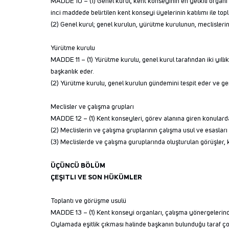
MADDE 10 – (1) Genel kurul, kent konseyinin en yetkili organı o
inci maddede belirtilen kent konseyi üyelerinin katılımı ile topl
(2) Genel kurul; genel kurulun, yürütme kurulunun, meclisleri
Yürütme kurulu
MADDE 11 – (1) Yürütme kurulu, genel kurul tarafından iki yıllı
başkanlık eder.
(2) Yürütme kurulu, genel kurulun gündemini tespit eder ve gen
Meclisler ve çalışma grupları
MADDE 12 – (1) Kent konseyleri, görev alanına giren konularda 
(2) Meclislerin ve çalışma gruplarının çalışma usul ve esasları 
(3) Meclislerde ve çalışma guruplarında oluşturulan görüşler, 
ÜÇÜNCÜ BÖLÜM
ÇEŞITLI VE SON HÜKÜMLER
Toplantı ve görüşme usulü
MADDE 13 – (1) Kent konseyi organları, çalışma yönergelerinde 
Oylamada eşitlik çıkması halinde başkanın bulunduğu taraf çoğ