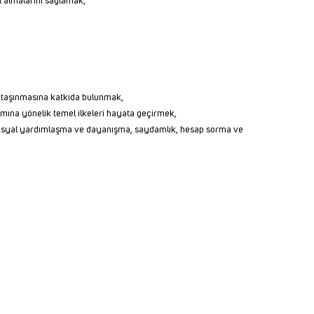
l almalarını sağlamak,
ğe taşınmasına katkıda bulunmak,
şamına yönelik temel ilkeleri hayata geçirmek,
k, sosyal yardımlaşma ve dayanışma, saydamlık, hesap sorma ve