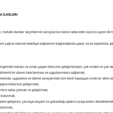
A İLKELERI
 mahalli idareler seçimlerinin sonuçlarının ilanını takip eden üçüncü ayının ilk h
ının çağrısı üzerine belediye başkanının başkanlığında yapar ve bu toplantıda, gen
mşehrilik hukuku ve ortak yaşam bilincinin geliştirilmesini, çok ortaklı ve çok
 dönemli bir planın hazırlanması ve uygulanmasını sağlamak,
irlenmesinde, uygulama ve izleme süreçlerinde tüm kenti kapsayan ortak bir aklın
zlaşma kültürünü geliştirmek,
ğerlere sahip çıkmak ve geliştirmek,
da bulunmak,
tesini geliştiren, çevreye duyarlı ve yoksulluğu giderici programları destekleme
bulunmak,