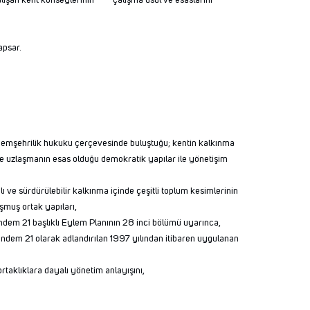
alışan kent konseylerinin çalışma usul ve esaslarını
apsar.
, hemşehrilik hukuku çerçevesinde buluştuğu; kentin kalkınma
lın ve uzlaşmanın esas olduğu demokratik yapılar ile yönetişim
 ve sürdürülebilir kalkınma içinde çeşitli toplum kesimlerinin
uşmuş ortak yapıları,
ündem 21 başlıklı Eylem Planının 28 inci bölümü uyarınca,
 Gündem 21 olarak adlandırılan 1997 yılından itibaren uygulanan
ortaklıklara dayalı yönetim anlayışını,