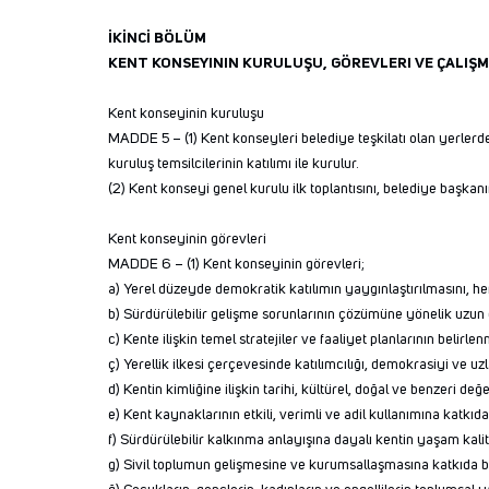
İKİNCİ BÖLÜM
KENT KONSEYININ KURULUŞU, GÖREVLERI VE ÇALIŞM
Kent konseyinin kuruluşu
MADDE 5 – (1) Kent konseyleri belediye teşkilatı olan yerlerde,
kuruluş temsilcilerinin katılımı ile kurulur.
(2) Kent konseyi genel kurulu ilk toplantısını, belediye başkan
Kent konseyinin görevleri
MADDE 6 – (1) Kent konseyinin görevleri;
a) Yerel düzeyde demokratik katılımın yaygınlaştırılmasını, he
b) Sürdürülebilir gelişme sorunlarının çözümüne yönelik uzun
c) Kente ilişkin temel stratejiler ve faaliyet planlarının bel
ç) Yerellik ilkesi çerçevesinde katılımcılığı, demokrasiyi ve u
d) Kentin kimliğine ilişkin tarihi, kültürel, doğal ve benzeri de
e) Kent kaynaklarının etkili, verimli ve adil kullanımına katkı
f) Sürdürülebilir kalkınma anlayışına dayalı kentin yaşam kali
g) Sivil toplumun gelişmesine ve kurumsallaşmasına katkıda 