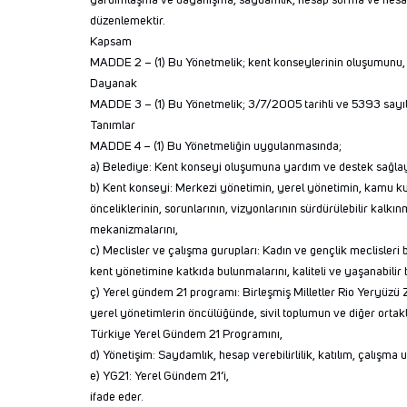
yardımlaşma ve dayanışma, saydamlık, hesap sorma ve hesap 
düzenlemektir.
Kapsam
MADDE 2 – (1) Bu Yönetmelik; kent konseylerinin oluşumunu, yön
Dayanak
MADDE 3 – (1) Bu Yönetmelik; 3/7/2005 tarihli ve 5393 sayıl
Tanımlar
MADDE 4 – (1) Bu Yönetmeliğin uygulanmasında;
a) Belediye: Kent konseyi oluşumuna yardım ve destek sağla
b) Kent konseyi: Merkezi yönetimin, yerel yönetimin, kamu kur
önceliklerinin, sorunlarının, vizyonlarının sürdürülebilir kalkın
mekanizmalarını,
c) Meclisler ve çalışma gurupları: Kadın ve gençlik meclisleri
kent yönetimine katkıda bulunmalarını, kaliteli ve yaşanabilir 
ç) Yerel gündem 21 programı: Birleşmiş Milletler Rio Yeryüzü 
yerel yönetimlerin öncülüğünde, sivil toplumun ve diğer ortakla
Türkiye Yerel Gündem 21 Programını,
d) Yönetişim: Saydamlık, hesap verebilirlilik, katılım, çalışma
e) YG21: Yerel Gündem 21’i,
ifade eder.