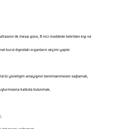
aftasının ilk mesai günü, 8 inci maddede belirtilen kişi ve
el kurul dışındaki organların seçimi yapılır.
 aktörlü yönetişim anlayışının benimsenmesini sağlamak,
 oluşturmasına katkıda bulunmak,
k,