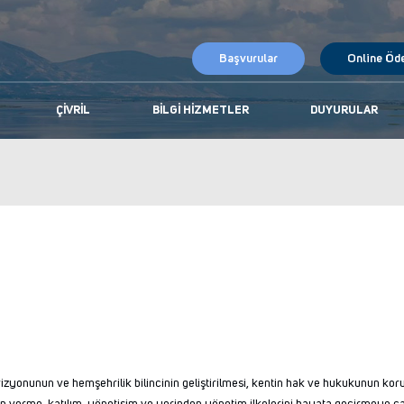
Başvurular
Online Öd
ÇIVRIL
BILGI HIZMETLER
DUYURULAR
yonunun ve hemşehrilik bilincinin geliştirilmesi, kentin hak ve hukukunun koru