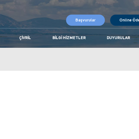
Başvurular
Online Öd
ÇIVRIL
BILGI HIZMETLER
DUYURULAR