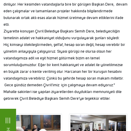
dinliyor. Her kesimden vatandaşlarla bire bir görüşen Başkan Dere, devam
eden çalışmalar ve tamamlanan projeler hakkında bilgilendirmede
bulunarak ortak aklı esas alarak hizmet üretmeye devam ettiklerini ifade
etti.
Ziyarette konuşan Çivril Belediye Başkanı Semih Dere, belediyeciliğin
temelinin adalet ve hakkaniyet olduğunu vurgulayarak şunları söyledi:
Hiç kimseyi ötekileştirmeden, şeffaf, hesap soran değil, hesap verebilir bir
yönetim anlayışıyla çalışıyoruz. Siyasi görüşü ne olursa olsun her
vatandaşımıza adil ve eşit hizmet götürmek bizim en temel
sorumluluğumuzdur. Eğer bir kent hakkaniyet ve adalet ile yönetilmezse
en büyük zarar o kente verilmiş olur. Harcanan her bir kuruşun hesabını
vatandaşımıza verebiliriz. Çünkü bu şehirde hesap soran makam millettir.
Gece gündüz demeden Çivril’imiz için çalışmaya devam ediyoruz.”
Mahalle sakinleri ise yapılan ziyaretlerden duydukları memnuniyeti dile
getirerek Çivril Belediye Başkanı Semih Dere’ye teşekkür ettiler.