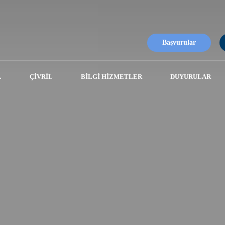
Başvurular
L
ÇIVRIL
BILGI HIZMETLER
DUYURULAR