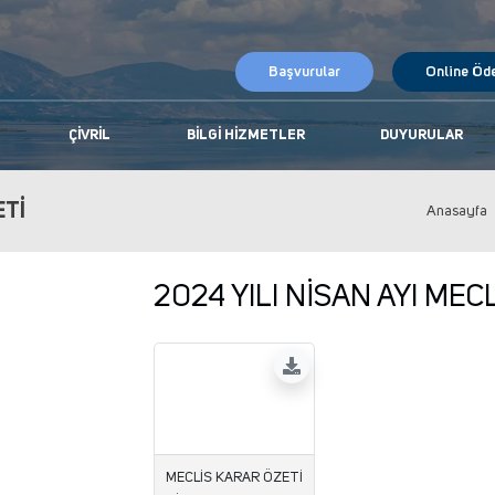
Başvurular
Online Öd
ÇIVRIL
BILGI HIZMETLER
DUYURULAR
ETİ
Anasayfa
2024 YILI NİSAN AYI MEC
MECLİS KARAR ÖZETİ