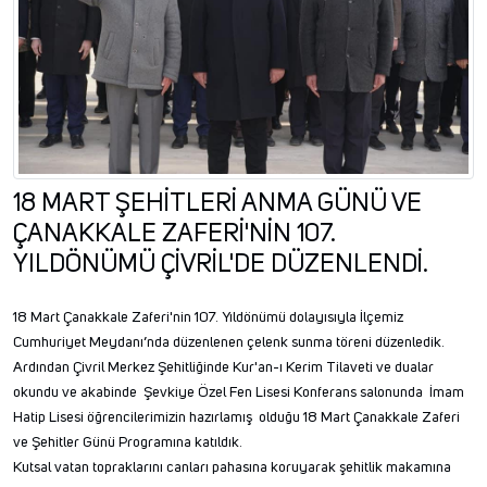
18 MART ŞEHİTLERİ ANMA GÜNÜ VE
ÇANAKKALE ZAFERİ'NİN 107.
YILDÖNÜMÜ ÇİVRİL'DE DÜZENLENDİ.
18 Mart Çanakkale Zaferi'nin 107. Yıldönümü dolayısıyla İlçemiz
Cumhuriyet Meydanı’nda düzenlenen çelenk sunma töreni düzenledik.
Ardından Çivril Merkez Şehitliğinde Kur'an-ı Kerim Tilaveti ve dualar
okundu ve akabinde Şevkiye Özel Fen Lisesi Konferans salonunda İmam
Hatip Lisesi öğrencilerimizin hazırlamış olduğu 18 Mart Çanakkale Zaferi
ve Şehitler Günü Programına katıldık.
Kutsal vatan topraklarını canları pahasına koruyarak şehitlik makamına