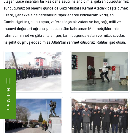
ulaşan yüce insanları bir kez daha saygı ile andığımız, şükran duygularımızı
sunduğumuz bu önemli günde de Gazi Mustafa Kemal Atatürk başta olmak
üzere, Çanakkale’de bedenlerini siper ederek istiklâlimizi koruyan,
Cumhuriyet’in yolunu açan, zafere ulaşarak vatanı ve bayrağı, milli ve
manevi değerleri uğruna şehit olan tüm kahraman Mehmetçiklerimizi
rahmet, minnet ve şükranla anıyor, tarih boyunca vatan ve millet sevdası
ile şehit düşmüş ecdadımıza Allah’tan rahmet diliyoruz. Ruhları şad olsun.
Hızlı Menü