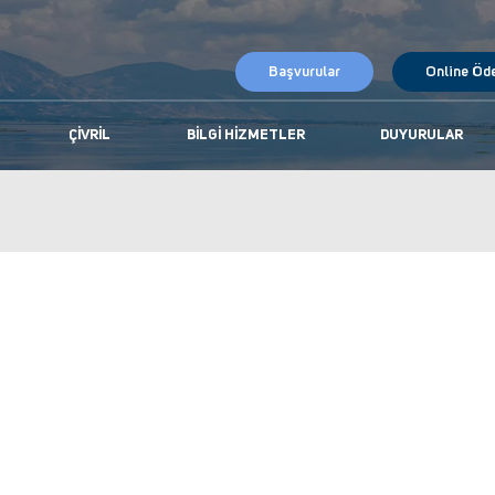
Başvurular
Online Öd
ÇIVRIL
BILGI HIZMETLER
DUYURULAR