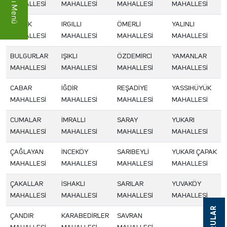
Hızlı Menü
MAHALLESİ
MAHALLESİ
MAHALLESİ
MAHALLESİ
BUCAK
IRGILLI
ÖMERLİ
YALINLI
MAHALLESİ
MAHALLESİ
MAHALLESİ
MAHALLESİ
BULGURLAR
IŞIKLI
ÖZDEMİRCİ
YAMANLAR
MAHALLESİ
MAHALLESİ
MAHALLESİ
MAHALLESİ
CABAR
İĞDİR
REŞADİYE
YASSIHÜYÜK
MAHALLESİ
MAHALLESİ
MAHALLESİ
MAHALLESİ
CUMALAR
İMRALLI
SARAY
YUKARI
MAHALLESİ
MAHALLESİ
MAHALLESİ
MAHALLESİ
ÇAĞLAYAN
İNCEKÖY
SARIBEYLİ
YUKARI ÇAPAK
MAHALLESİ
MAHALLESİ
MAHALLESİ
MAHALLESİ
ÇAKALLAR
İSHAKLI
SARILAR
YUVAKÖY
MAHALLESİ
MAHALLESİ
MAHALLESİ
MAHALLESİ
ÇANDIR
KARABEDİRLER
SAVRAN