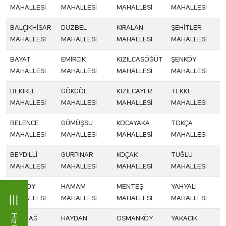
MAHALLESİ
MAHALLESİ
MAHALLESİ
MAHALLESİ
BALÇIKHİSAR
DÜZBEL
KIRALAN
ŞEHİTLER
MAHALLESİ
MAHALLESİ
MAHALLESİ
MAHALLESİ
BAYAT
EMİRCİK
KIZILCASÖĞÜT
ŞENKÖY
MAHALLESİ
MAHALLESİ
MAHALLESİ
MAHALLESİ
BEKİRLİ
GÖKGÖL
KIZILCAYER
TEKKE
MAHALLESİ
MAHALLESİ
MAHALLESİ
MAHALLESİ
BELENCE
GÜMÜŞSU
KOCAYAKA
TOKÇA
MAHALLESİ
MAHALLESİ
MAHALLESİ
MAHALLESİ
BEYDİLLİ
GÜRPINAR
KOÇAK
TUĞLU
MAHALLESİ
MAHALLESİ
MAHALLESİ
MAHALLESİ
BEYKÖY
HAMAM
MENTEŞ
YAHYALI
MAHALLESİ
MAHALLESİ
MAHALLESİ
MAHALLESİ
BOZDAĞ
HAYDAN
OSMANKÖY
YAKACIK