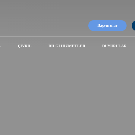
Başvurular
L
ÇIVRIL
BILGI HIZMETLER
DUYURULAR