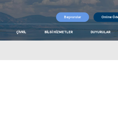
Başvurular
Online Öd
ÇIVRIL
BILGI HIZMETLER
DUYURULAR