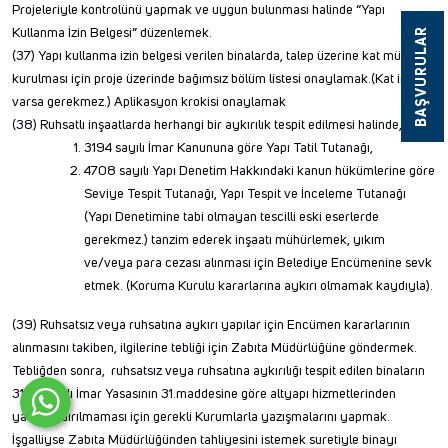
Projeleriyle kontrolünü yapmak ve uygun bulunması halinde “Yapı
Kullanma İzin Belgesi” düzenlemek.
BAŞVURULAR
(37) Yapı kullanma izin belgesi verilen binalarda, talep üzerine kat mülkiyeti
kurulması için proje üzerinde bağımsız bölüm listesi onaylamak.(Kat irtifakı
varsa gerekmez.) Aplikasyon krokisi onaylamak
(38) Ruhsatlı inşaatlarda herhangi bir aykırılık tespit edilmesi halinde,
3194 sayılı İmar Kanununa göre Yapı Tatil Tutanağı,
4708 sayılı Yapı Denetim Hakkındaki kanun hükümlerine göre
Seviye Tespit Tutanağı, Yapı Tespit ve İnceleme Tutanağı
(Yapı Denetimine tabi olmayan tescilli eski eserlerde
gerekmez.) tanzim ederek inşaatı mühürlemek, yıkım
ve/veya para cezası alınması için Belediye Encümenine sevk
etmek. (Koruma Kurulu kararlarına aykırı olmamak kaydıyla).
(39) Ruhsatsız veya ruhsatına aykırı yapılar için Encümen kararlarının
alınmasını takiben, ilgilerine tebliği için Zabıta Müdürlüğüne göndermek.
Tebliğden sonra, ruhsatsız veya ruhsatına aykırılığı tespit edilen binaların
3194 sayılı İmar Yasasının 31.maddesine göre altyapı hizmetlerinden
yararlandırılmaması için gerekli Kurumlarla yazışmalarını yapmak.
İşgalliyse Zabıta Müdürlüğünden tahliyesini istemek suretiyle binayı