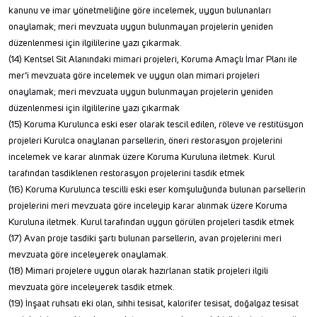
kanunu ve imar yönetmeliğine göre incelemek, uygun bulunanları
onaylamak; meri mevzuata uygun bulunmayan projelerin yeniden
düzenlenmesi için ilgililerine yazı çıkarmak.
(14) Kentsel Sit Alanındaki mimari projeleri, Koruma Amaçlı İmar Planı ile
mer’i mevzuata göre incelemek ve uygun olan mimari projeleri
onaylamak; meri mevzuata uygun bulunmayan projelerin yeniden
düzenlenmesi için ilgililerine yazı çıkarmak
(15) Koruma Kurulunca eski eser olarak tescil edilen, röleve ve restitüsyon
projeleri Kurulca onaylanan parsellerin, öneri restorasyon projelerini
incelemek ve karar alınmak üzere Koruma Kuruluna iletmek. Kurul
tarafından tasdiklenen restorasyon projelerini tasdik etmek
(16) Koruma Kurulunca tescilli eski eser komşuluğunda bulunan parsellerin
projelerini meri mevzuata göre inceleyip karar alınmak üzere Koruma
Kuruluna iletmek. Kurul tarafından uygun görülen projeleri tasdik etmek
(17) Avan proje tasdiki şartı bulunan parsellerin, avan projelerini meri
mevzuata göre inceleyerek onaylamak.
(18) Mimari projelere uygun olarak hazırlanan statik projeleri ilgili
mevzuata göre inceleyerek tasdik etmek.
(19) İnşaat ruhsatı eki olan, sıhhi tesisat, kalorifer tesisat, doğalgaz tesisat