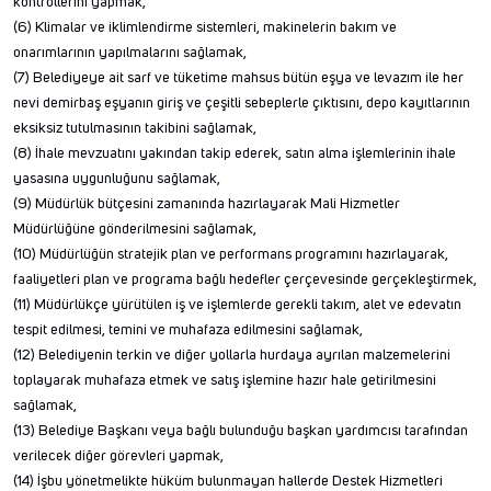
kontrollerini yapmak,
(6) Klimalar ve iklimlendirme sistemleri, makinelerin bakım ve
onarımlarının yapılmalarını sağlamak,
(7) Belediyeye ait sarf ve tüketime mahsus bütün eşya ve levazım ile her
nevi demirbaş eşyanın giriş ve çeşitli sebeplerle çıktısını, depo kayıtlarının
eksiksiz tutulmasının takibini sağlamak,
(8) İhale mevzuatını yakından takip ederek, satın alma işlemlerinin ihale
yasasına uygunluğunu sağlamak,
(9) Müdürlük bütçesini zamanında hazırlayarak Mali Hizmetler
Müdürlüğüne gönderilmesini sağlamak,
(10) Müdürlüğün stratejik plan ve performans programını hazırlayarak,
faaliyetleri plan ve programa bağlı hedefler çerçevesinde gerçekleştirmek,
(11) Müdürlükçe yürütülen iş ve işlemlerde gerekli takım, alet ve edevatın
tespit edilmesi, temini ve muhafaza edilmesini sağlamak,
(12) Belediyenin terkin ve diğer yollarla hurdaya ayrılan malzemelerini
toplayarak muhafaza etmek ve satış işlemine hazır hale getirilmesini
sağlamak,
(13) Belediye Başkanı veya bağlı bulunduğu başkan yardımcısı tarafından
verilecek diğer görevleri yapmak,
(14) İşbu yönetmelikte hüküm bulunmayan hallerde Destek Hizmetleri