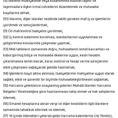
(9) İdarenin mülkiyetinde veya kullanımında bulunan taşınır ve
taşınmazlara ilişkin icmal cetvellerini düzenletmek ve muhasebe
kayıtlarına almak,
(10) İdarenin, diğer idareler nezdinde takibi gereken malî iş ve işlemlerini
yürütmek ve sonuçlandırmak,
(11) Ön malî kontrol faaliyetini yürütmek,
(12) İç kontrol sisteminin kurulması, standartlarının uygulanması ve
geliştirilmesi konularında çalışmalar yapmak,
(13) Mali tabloların zamanında doğru, muhasebenin temel kavramları ve
kabul görmüş bütçe ve muhasebe ilkelerine uygun, kesin hesabın
çıkarılmasına temel olacak, karar, kontrol ve hesap verme süreçlerinin
etkili çalışmasını sağlayacak şekilde hazırlamak,
(14) İşlemlerin kayıt altına alınması, faaliyetlerinin mahiyetine uygun olarak
sağlıklı, etkili ve güvenilir bir biçimde muhasebeleştirilmesini sağlamak,
(15) Harcama yetkilisince onaylanmış giderleri Mahalli İdareler Harcama
Belgeleri Yönetmeliğine göre hazırlanmasını takip etmek ve hak sahiplerine
ödemek,
(16) Emanet hesaplarına alınan vergi ve diğer kesintilerin ilgili idarelere
zamanında tahakkuk ettirmek ve ödemek,
(17) Yıl içinde ödenekleri yetersiz gelen harcama kalemlerine Üst Yönetici,