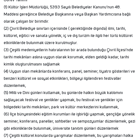
Görev Tanımı
(1) Kültür İşleri Müdürlüğü, 5393 Sayılı Belediyeler Kanunu’nun 48.
Maddesi gereğince Belediye Başkanına veya Başkan Yardımcısına bağlı
olarak çalışan bir birimdir.
(2) Çivril Belediye sınırları içerisinde ( gerektiğinde dışında) ilmi, tarihi,
kültürel, eğitici ve sanata yönelik, iç ve dış turizm ile ilgili her türlü kültürel
etkinliklerde bulunmak üzere kurulmuştur.
(3) Çeşitli medeniyetlerin hatıralarının bir arada bulunduğu Çivril İlçesi’nde
tarihi mekânları aslına uygun olarak korumak, elden geldiği kadar, tarihi
kimlik oluşturulmasını sağlamak
(4) Uygun olan mekânlarda konferans, panel, seminer, tiyatro gösterileri ve
benzeri kültürel ve sosyal etkinlikleri, bölgeyi ilgilendiren festivaller
düzenlemek,
(5) Milli ve Dini günleri kutlamak, bu günlerde halkın büyük katılımını
sağlayacak festival ve şenlikler yapmak, bu festival ve şenlikler için
bölgedeki tarihi mekânları, park ve kültür merkezlerini kullanmak,
(6) İlçe bünyesindeki eğitim kurumları ile işbirliği yapmak, gençliğe yönelik
seminer, konferans, paneller, sohbetler ve sempozyumlar düzenlemek, gezi
gibi etkinliklerde bulunmak, üniversite tanıtım günleri düzenlemek
(7) Çeşitli kültürel konularda yarışmalar düzenlemek, bu yarışmaları halka