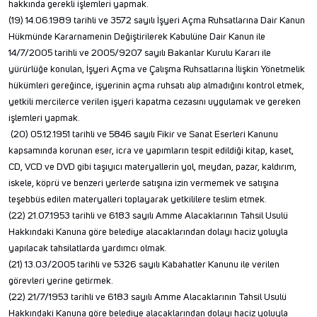
hakkında gerekli işlemleri yapmak.
(19) 14.06.1989 tarihli ve 3572 sayılı İşyeri Açma Ruhsatlarına Dair Kanun
Hükmünde Kararnamenin Değiştirilerek Kabulüne Dair Kanun ile
14/7/2005 tarihli ve 2005/9207 sayılı Bakanlar Kurulu Kararı ile
yürürlüğe konulan, İşyeri Açma ve Çalışma Ruhsatlarına İlişkin Yönetmelik
hükümleri gereğince, işyerinin açma ruhsatı alıp almadığını kontrol etmek,
yetkili mercilerce verilen işyeri kapatma cezasını uygulamak ve gereken
işlemleri yapmak.
(20) 05.12.1951 tarihli ve 5846 sayılı Fikir ve Sanat Eserleri Kanunu
kapsamında korunan eser, icra ve yapımların tespit edildiği kitap, kaset,
CD, VCD ve DVD gibi taşıyıcı materyallerin yol, meydan, pazar, kaldırım,
iskele, köprü ve benzeri yerlerde satışına izin vermemek ve satışına
teşebbüs edilen materyalleri toplayarak yetkililere teslim etmek.
(22) 21.07.1953 tarihli ve 6183 sayılı Amme Alacaklarının Tahsil Usulü
Hakkındaki Kanuna göre belediye alacaklarından dolayı haciz yoluyla
yapılacak tahsilatlarda yardımcı olmak.
(21) 13.03/2005 tarihli ve 5326 sayılı Kabahatler Kanunu ile verilen
görevleri yerine getirmek.
(22) 21/7/1953 tarihli ve 6183 sayılı Amme Alacaklarının Tahsil Usulü
Hakkındaki Kanuna göre belediye alacaklarından dolayı haciz yoluyla