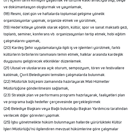
(17) İlçenin tarihi kimliğini yaşatmak ve turizme katkı amacıyla bilgi, belge
ve dokümantasyon oluşturmak ve yayınlamak,
(18) Resmi, özel gün ve haftalarda toplumsal gelişime yönelik
organizasyonlar yapmak, organize etmek ve yürütmek,
(19) Hedef kitleye yönelik olarak eğitim, kültür, spor ve sanat maksatlı gezi,
toplantı, seminer, konferans vb. organizasyonları tertip etmek, hobi eğitim
çalışmalarını yapmak,
(20) Kardeş Şehir uygulamalarıyla ilgili iş ve işlemleri yürütmek, farklı
kültürlerin birbirlerini tanımasını temin etmek, halklar arasında kardeşlik
duygusunu geliştirecek etkinlikler düzenlemek.
(21) Ulusal ve uluslararası açık oturum, sempozyum, tören ve festivallere
katılmak, Çivril Belediyesini temsilen çalışmalarda bulunmak.
(22) Müdürlük bütçesini zamanında hazırlayarak Mali Hizmetler
Müdürlüğüne gönderilmesini sağlamak,
(23) Stratejik plan ve performans programı hazırlayarak, faaliyetleri plan
ve programa bağlı hedefler çerçevesinde gerçekleştirmek
(24) Belediye Başkanı veya Bağlı bulunduğu Başkan Yardımcısı tarafından
verilecek diğer görevleri yapmak.
(25) İşbu yönetmelikte hüküm bulunmayan hallerde yürürlükteki Kültür
İşleri Müdürlüğü’nü ilgilendiren mevzuat hükümlerine göre çalışmalar