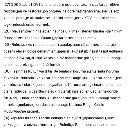
(27) 3065 sayılı KDV Kanununa göre eski eser tescilli yapılarda rölöve
restitüsyon ve restorasyon projelerine göre hazırlanan analizler ve söz
konusu projeye ait malzeme listesini inceleyerek KDV indirimine esas
teşkil edecek onayı vermek.
(28) Mal sahiplerinin talepleri halinde yıkılmak istenen binalar için “Yıkım
Ruhsatı” ve “Yanan ve Yıkılan yapılar formu” düzenlemek.
(29) Ruhsatsız ve ruhsatına aykırı yapılaşmanın önlenmesi amacıyla
düzenli olarak bölge denetimleri yapmak. Ruhsatsız inşaat tespit edilmesi
halinde 3194 sayılı İmar Yasasının 32.maddesine göre yapı tatil tutanağı
tanzim ederek inşaatı mühürlemek.
(30) Taşınmaz Kültür Varlıkları ile bunların koruma alanlarında Koruma
Yüksek Kurulu’nun ilke kararları, Koruma Bölge Kurulu kararlarına aykırı
ve ruhsatsız olarak yapılan inşaatlar ile Koruma amaçlı imar planlarında,
plana; sitlerde, sit şartlarına aykırı olarak inşa edilen yapılar hakkında
3194 sayılı İmar Yasasının 32. maddesine göre yapı tatil tutanağı tanzim
etmek, uygulamayı durdurarak konuyu Koruma Bölge Kurulu
Müdürlüğü’ne iletmek.
(31) Yapı tatil tutanağı tanzim edilmiş olan aykırı yapılaşmaları yıkım
ve/veya para cezası alınması için Belediye Encümenine sevk etmek.