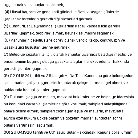
uygulamak ve sonuçlarını izlemek,
(4) Ulusal bayram ve genel tatil günleri ile özellik taşıyan günlerde
yapılacak törenlerin gerektirdiği hizmetleri görmek.
(5) Cumhuriyet Bayramında iş yerlerinin kapalı kalması için gerekli
uyarıları yapmak, tedbirleri almak, bayrak asılmasını sağlamak.
(6) Kanunların belediyelere görev olarak verdiği takip, kontrol, izin ve
yasaklayıcı hususları yerine getirmek.
(7) Belediye cezaları ile ilgili olarak kanunlar uyarınca belediye meclisi ve
encümeninin koymuş olduğu yasaklara aykırı hareket edenler hakkında
gerekli işlemleri yapmak.
(8) 02.01.1924 tarihli ve 394 sayılı Hafta Tatili Kanununa göre belediyeden
izin almadan çalışan işyerlerini kapatarak çalışmalarına engel olmak ve
haklarında kanuni işlemleri yapmak.
(9) Bulunmuş eşya ve malları, mevzuat hükümlerine ve belediye idaresinin
bu konudaki karar ve işlemlerine göre korumak; sahipleri anlaşıldığında
onlara teslim etmek; sahipleri çıkmayan eşya ve malların, mevzuatta
ayrıca özel hüküm yoksa bakım ve gözetim masrafı alındıktan sonra
bulana verilmesini sağlamak.
(10) 28.04.1926 tarihli ve 831 sayılı Sular Hakkındaki Kanuna göre, umumi