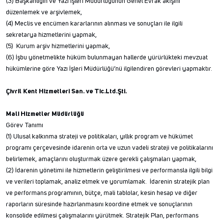
(3) Başkanlığın ve Yazı İşleri Müdürlüğünün Genel Evrak akışını
düzenlemek ve arşivlemek,
(4) Meclis ve encümen kararlarının alınması ve sonuçları ile ilgili
sekretarya hizmetlerini yapmak,
(5) Kurum arşiv hizmetlerini yapmak,
(6) İşbu yönetmelikte hüküm bulunmayan hallerde yürürlükteki mevzuat
hükümlerine göre Yazı İşleri Müdürlüğü’nü ilgilendiren görevleri yapmaktır.
Çivril Kent Hizmetleri San. ve Tic.Ltd.Şti.
Mali Hizmetler Müdürlüğü
Görev Tanımı
(1) Ulusal kalkınma strateji ve politikaları, yıllık program ve hükümet
programı çerçevesinde idarenin orta ve uzun vadeli strateji ve politikalarını
belirlemek, amaçlarını oluşturmak üzere gerekli çalışmaları yapmak,
(2) İdarenin yönetimi ile hizmetlerin geliştirilmesi ve performansla ilgili bilgi
ve verileri toplamak, analiz etmek ve yorumlamak. İdarenin stratejik plan
ve performans programının, bütçe, mali tablolar, kesin hesap ve diğer
raporların süresinde hazırlanmasını koordine etmek ve sonuçlarının
konsolide edilmesi çalışmalarını yürütmek. Stratejik Plan, performans