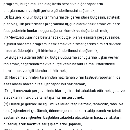
programı, bütçe mali tablolar, kesin hesap ve diğer raporların
onaylanmasını ve ilgili yerlere gönderilmesini sağlamak,
(3) İzleyen iki yılın bütçe tahminlerini de içeren idare bütçesini, stratejik
plan ve yıllık performans programına uygun olarak hazırlamak ve idare
faaliyetlerinin bunlara uygunluğunu izlemek ve değerlendirmek,
(4) Mevzuatı uyarınca belirlenecek bütçe ilke ve esasları çerçevesinde,
ayrıntılı harcama programı hazırlamak ve hizmet gereksinimleri dikkate
alınarak ödeneğin ilgili birimlere gönderilmesini sağlamak,
(5) Bütçe kayıtlarını tutmak, bütçe uygulama sonuçlarına ilişkin verileri
toplamak, değerlendirmek ve bütçe kesin hesabı ile malî istatistikleri
hazırlamak ve ilgili idarelere bildirmek,
(6) Harcama birimleri tarafından hazırlanan birim faaliyet raporlarını da
esas alarak idarenin faaliyet raporunu hazırlamak,
(7) İlgili mevzuatı çerçevesinde idare gelirlerini tahakkuk ettirmek, gelir ve
alacaklarının takip ve tahsil işlemlerini yürütmek,
(8) Belediye gelirleri ile ilgili mükellefleri tespit etmek, tahakkuk, tahsil ve
tebliğ işlemlerini yürütmek, ödenmeyen alacakları takip etmek ve tahsilini
sağlamak, icra işlemleri başlatılan takipteki alacakların haciz varakalarını
düzenleyerek haciz ve satış işlemlerini yapmak,