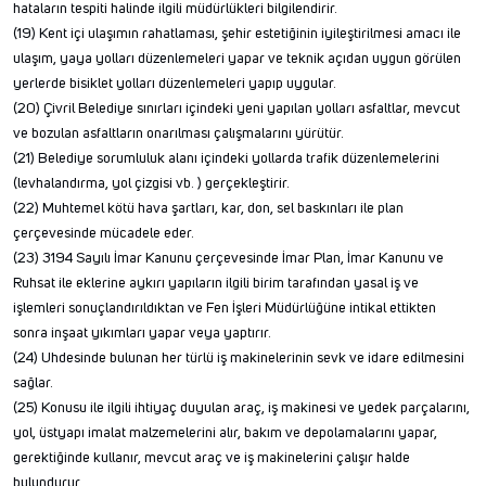
hataların tespiti halinde ilgili müdürlükleri bilgilendirir.
(19) Kent içi ulaşımın rahatlaması, şehir estetiğinin iyileştirilmesi amacı ile
ulaşım, yaya yolları düzenlemeleri yapar ve teknik açıdan uygun görülen
yerlerde bisiklet yolları düzenlemeleri yapıp uygular.
(20) Çivril Belediye sınırları içindeki yeni yapılan yolları asfaltlar, mevcut
ve bozulan asfaltların onarılması çalışmalarını yürütür.
(21) Belediye sorumluluk alanı içindeki yollarda trafik düzenlemelerini
(levhalandırma, yol çizgisi vb. ) gerçekleştirir.
(22) Muhtemel kötü hava şartları, kar, don, sel baskınları ile plan
çerçevesinde mücadele eder.
(23) 3194 Sayılı İmar Kanunu çerçevesinde İmar Plan, İmar Kanunu ve
Ruhsat ile eklerine aykırı yapıların ilgili birim tarafından yasal iş ve
işlemleri sonuçlandırıldıktan ve Fen İşleri Müdürlüğüne intikal ettikten
sonra inşaat yıkımları yapar veya yaptırır.
(24) Uhdesinde bulunan her türlü iş makinelerinin sevk ve idare edilmesini
sağlar.
(25) Konusu ile ilgili ihtiyaç duyulan araç, iş makinesi ve yedek parçalarını,
yol, üstyapı imalat malzemelerini alır, bakım ve depolamalarını yapar,
gerektiğinde kullanır, mevcut araç ve iş makinelerini çalışır halde
bulundurur.