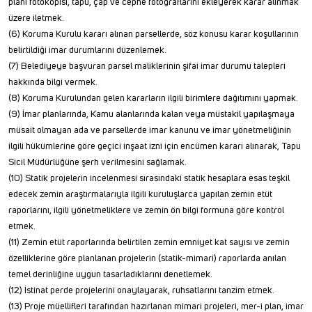
planı fotokopisi, tapu, çap ve cephe fotoğraflarını ekleyerek karar alınmak
üzere iletmek.
(6) Koruma Kurulu kararı alınan parsellerde, söz konusu karar koşullarının
belirtildiği imar durumlarını düzenlemek.
(7) Belediyeye başvuran parsel maliklerinin şifai imar durumu talepleri
hakkında bilgi vermek.
(8) Koruma Kurulundan gelen kararların ilgili birimlere dağıtımını yapmak.
(9) İmar planlarında, Kamu alanlarında kalan veya müstakil yapılaşmaya
müsait olmayan ada ve parsellerde imar kanunu ve imar yönetmeliğinin
ilgili hükümlerine göre geçici inşaat izni için encümen kararı alınarak, Tapu
Sicil Müdürlüğüne şerh verilmesini sağlamak.
(10) Statik projelerin incelenmesi sırasındaki statik hesaplara esas teşkil
edecek zemin araştırmalarıyla ilgili kuruluşlarca yapılan zemin etüt
raporlarını, ilgili yönetmeliklere ve zemin ön bilgi formuna göre kontrol
etmek.
(11) Zemin etüt raporlarında belirtilen zemin emniyet kat sayısı ve zemin
özelliklerine göre planlanan projelerin (statik-mimari) raporlarda anılan
temel derinliğine uygun tasarladıklarını denetlemek.
(12) İstinat perde projelerini onaylayarak, ruhsatlarını tanzim etmek.
(13) Proje müellifleri tarafından hazırlanan mimari projeleri, mer-i plan, imar