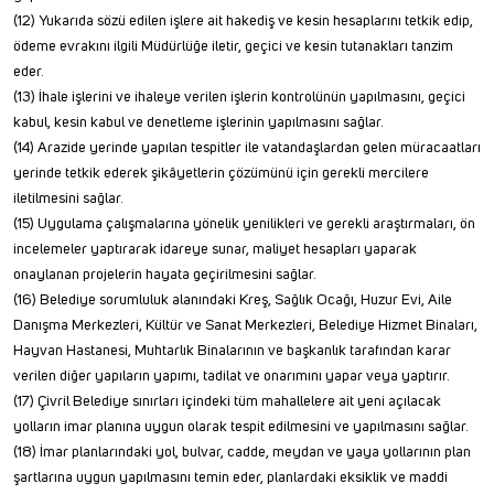
(12) Yukarıda sözü edilen işlere ait hakediş ve kesin hesaplarını tetkik edip,
ödeme evrakını ilgili Müdürlüğe iletir, geçici ve kesin tutanakları tanzim
eder.
(13) İhale işlerini ve ihaleye verilen işlerin kontrolünün yapılmasını, geçici
kabul, kesin kabul ve denetleme işlerinin yapılmasını sağlar.
(14) Arazide yerinde yapılan tespitler ile vatandaşlardan gelen müracaatları
yerinde tetkik ederek şikâyetlerin çözümünü için gerekli mercilere
iletilmesini sağlar.
(15) Uygulama çalışmalarına yönelik yenilikleri ve gerekli araştırmaları, ön
incelemeler yaptırarak idareye sunar, maliyet hesapları yaparak
onaylanan projelerin hayata geçirilmesini sağlar.
(16) Belediye sorumluluk alanındaki Kreş, Sağlık Ocağı, Huzur Evi, Aile
Danışma Merkezleri, Kültür ve Sanat Merkezleri, Belediye Hizmet Binaları,
Hayvan Hastanesi, Muhtarlık Binalarının ve başkanlık tarafından karar
verilen diğer yapıların yapımı, tadilat ve onarımını yapar veya yaptırır.
(17) Çivril Belediye sınırları içindeki tüm mahallelere ait yeni açılacak
yolların imar planına uygun olarak tespit edilmesini ve yapılmasını sağlar.
(18) İmar planlarındaki yol, bulvar, cadde, meydan ve yaya yollarının plan
şartlarına uygun yapılmasını temin eder, planlardaki eksiklik ve maddi