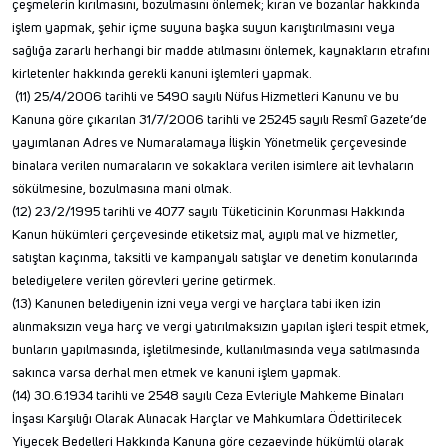
çeşmelerin kırılmasını, bozulmasını önlemek; kıran ve bozanlar hakkında
işlem yapmak, şehir içme suyuna başka suyun karıştırılmasını veya
sağlığa zararlı herhangi bir madde atılmasını önlemek, kaynakların etrafını
kirletenler hakkında gerekli kanuni işlemleri yapmak.
(11) 25/4/2006 tarihli ve 5490 sayılı Nüfus Hizmetleri Kanunu ve bu
Kanuna göre çıkarılan 31/7/2006 tarihli ve 25245 sayılı Resmî Gazete’de
yayımlanan Adres ve Numaralamaya İlişkin Yönetmelik çerçevesinde
binalara verilen numaraların ve sokaklara verilen isimlere ait levhaların
sökülmesine, bozulmasına mani olmak.
(12) 23/2/1995 tarihli ve 4077 sayılı Tüketicinin Korunması Hakkında
Kanun hükümleri çerçevesinde etiketsiz mal, ayıplı mal ve hizmetler,
satıştan kaçınma, taksitli ve kampanyalı satışlar ve denetim konularında
belediyelere verilen görevleri yerine getirmek.
(13) Kanunen belediyenin izni veya vergi ve harçlara tabi iken izin
alınmaksızın veya harç ve vergi yatırılmaksızın yapılan işleri tespit etmek,
bunların yapılmasında, işletilmesinde, kullanılmasında veya satılmasında
sakınca varsa derhal men etmek ve kanuni işlem yapmak.
(14) 30.6.1934 tarihli ve 2548 sayılı Ceza Evleriyle Mahkeme Binaları
İnşası Karşılığı Olarak Alınacak Harçlar ve Mahkumlara Ödettirilecek
Yiyecek Bedelleri Hakkında Kanuna göre cezaevinde hükümlü olarak