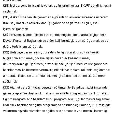
(29) İşçi personelin, işe giriş ve çıkış bilgilerini her ay İŞKUR’ a bildirilmesini
sağlamak
(30) Askerlik nedeni ile görevden ayrılanların askerlik süresince ücretsiz
izinli sayılması ve askerlik dönüşü görevine başlatma ile ilgili yasal
işlemleri yapmak.
(31) Personel işlemleri ile ilgili tereddüde düşülen konularda Başbakanlık
Devlet Personel Başkanlığı ve diğer ilgili kuruluşlardan görüş almak ve bu
doğrultuda işlem yürütmek.
(32) Belediye personelinin, görevleri ile ilgili olarak pratik ve teorik
bilgilerinin artırılması, göreve ilişkin beceriler kazandırılması,
davranışlarının geliştirilmesi, hizmet içinde yetiştirilmesi ve üst görevlere
hazırlanması ile hizmette verimlilik, etkinlik ve toplam kalitenin sağlanması
amacıyla, Belediye tarafından hizmet içi eğitim faaliyetleri yürütülmesi
sağlamak
(33) Hizmet gereği ihtiyaç duyulan eğitimler ile Belediyemiz birimlerinden
gelen talepler ve Başkanlık makamının emirleri doğrultusunda "Hizmet içi
Eğitim Programları " hazırlamak bu programların uygulanmasını sağlamak,
(34) Yıllık hazırlanan eğitim programında belirtilen eğitimlerin, kurum içinde
ve kurum dışında düzenlenen eğitimlerle personele verilmesini; kurum içi