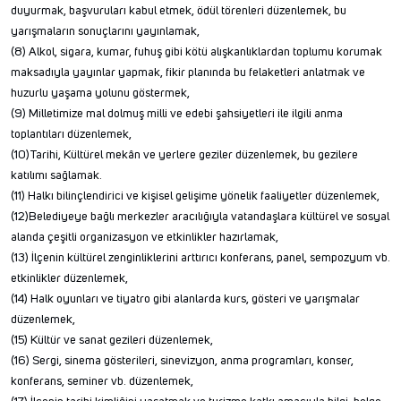
duyurmak, başvuruları kabul etmek, ödül törenleri düzenlemek, bu
yarışmaların sonuçlarını yayınlamak,
(8) Alkol, sigara, kumar, fuhuş gibi kötü alışkanlıklardan toplumu korumak
maksadıyla yayınlar yapmak, fikir planında bu felaketleri anlatmak ve
huzurlu yaşama yolunu göstermek,
(9) Milletimize mal dolmuş milli ve edebi şahsiyetleri ile ilgili anma
toplantıları düzenlemek,
(10)Tarihi, Kültürel mekân ve yerlere geziler düzenlemek, bu gezilere
katılımı sağlamak.
(11) Halkı bilinçlendirici ve kişisel gelişime yönelik faaliyetler düzenlemek,
(12)Belediyeye bağlı merkezler aracılığıyla vatandaşlara kültürel ve sosyal
alanda çeşitli organizasyon ve etkinlikler hazırlamak,
(13) İlçenin kültürel zenginliklerini arttırıcı konferans, panel, sempozyum vb.
etkinlikler düzenlemek,
(14) Halk oyunları ve tiyatro gibi alanlarda kurs, gösteri ve yarışmalar
düzenlemek,
(15) Kültür ve sanat gezileri düzenlemek,
(16) Sergi, sinema gösterileri, sinevizyon, anma programları, konser,
konferans, seminer vb. düzenlemek,