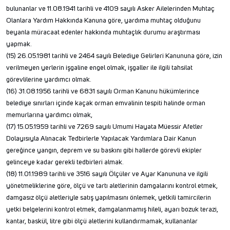
bulunanlar ve 11.08.1941 tarihli ve 4109 sayılı Asker Ailelerinden Muhtaç
Olanlara Yardım Hakkında Kanuna göre, yardıma muhtaç olduğunu
beyanla müracaat edenler hakkında muhtaçlık durumu araştırması
yapmak.
(15) 26.05.1981 tarihli ve 2464 sayılı Belediye Gelirleri Kanununa göre, izin
verilmeyen yerlerin işgaline engel olmak, işgaller ile ilgili tahsilat
görevlilerine yardımcı olmak.
(16) 31.08.1956 tarihli ve 6831 sayılı Orman Kanunu hükümlerince
belediye sınırları içinde kaçak orman emvalinin tespiti halinde orman
memurlarına yardımcı olmak,
(17) 15.05.1959 tarihli ve 7269 sayılı Umumi Hayata Müessir Afetler
Dolayısıyla Alınacak Tedbirlerle Yapılacak Yardımlara Dair Kanun
gereğince yangın, deprem ve su baskını gibi hallerde görevli ekipler
gelinceye kadar gerekli tedbirleri almak.
(18) 11.01.1989 tarihli ve 3516 sayılı Ölçüler ve Ayar Kanununa ve ilgili
yönetmeliklerine göre, ölçü ve tartı aletlerinin damgalarını kontrol etmek,
damgasız ölçü aletleriyle satış yapılmasını önlemek, yetkili tamircilerin
yetki belgelerini kontrol etmek, damgalanmamış hileli, ayarı bozuk terazi,
kantar, baskül, litre gibi ölçü aletlerini kullandırmamak, kullananlar