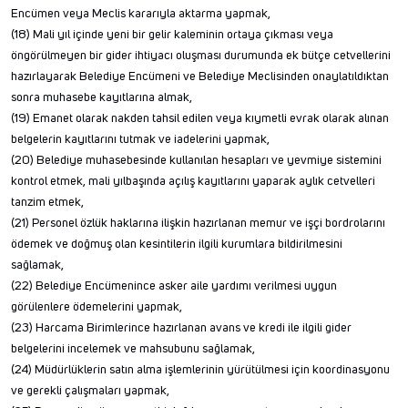
Encümen veya Meclis kararıyla aktarma yapmak,
(18) Mali yıl içinde yeni bir gelir kaleminin ortaya çıkması veya
öngörülmeyen bir gider ihtiyacı oluşması durumunda ek bütçe cetvellerini
hazırlayarak Belediye Encümeni ve Belediye Meclisinden onaylatıldıktan
sonra muhasebe kayıtlarına almak,
(19) Emanet olarak nakden tahsil edilen veya kıymetli evrak olarak alınan
belgelerin kayıtlarını tutmak ve iadelerini yapmak,
(20) Belediye muhasebesinde kullanılan hesapları ve yevmiye sistemini
kontrol etmek, mali yılbaşında açılış kayıtlarını yaparak aylık cetvelleri
tanzim etmek,
(21) Personel özlük haklarına ilişkin hazırlanan memur ve işçi bordrolarını
ödemek ve doğmuş olan kesintilerin ilgili kurumlara bildirilmesini
sağlamak,
(22) Belediye Encümenince asker aile yardımı verilmesi uygun
görülenlere ödemelerini yapmak,
(23) Harcama Birimlerince hazırlanan avans ve kredi ile ilgili gider
belgelerini incelemek ve mahsubunu sağlamak,
(24) Müdürlüklerin satın alma işlemlerinin yürütülmesi için koordinasyonu
ve gerekli çalışmaları yapmak,