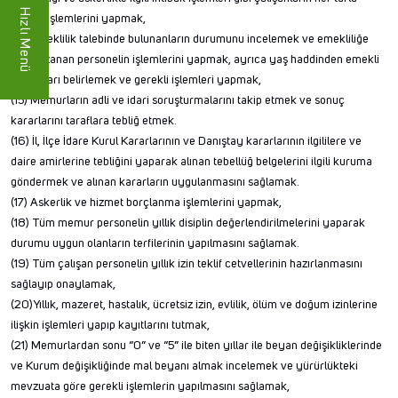
Hızlı Menü
intibak işlemlerini yapmak,
(14) Emeklilik talebinde bulunanların durumunu incelemek ve emekliliğe
hak kazanan personelin işlemlerini yapmak, ayrıca yaş haddinden emekli
olacakları belirlemek ve gerekli işlemleri yapmak,
(15) Memurların adli ve idari soruşturmalarını takip etmek ve sonuç
kararlarını taraflara tebliğ etmek.
(16) İl, İlçe İdare Kurul Kararlarının ve Danıştay kararlarının ilgililere ve
daire amirlerine tebliğini yaparak alınan tebellüğ belgelerini ilgili kuruma
göndermek ve alınan kararların uygulanmasını sağlamak.
(17) Askerlik ve hizmet borçlanma işlemlerini yapmak,
(18) Tüm memur personelin yıllık disiplin değerlendirilmelerini yaparak
durumu uygun olanların terfilerinin yapılmasını sağlamak.
(19) Tüm çalışan personelin yıllık izin teklif cetvellerinin hazırlanmasını
sağlayıp onaylamak,
(20)Yıllık, mazeret, hastalık, ücretsiz izin, evlilik, ölüm ve doğum izinlerine
ilişkin işlemleri yapıp kayıtlarını tutmak,
(21) Memurlardan sonu “0” ve “5” ile biten yıllar ile beyan değişikliklerinde
ve Kurum değişikliğinde mal beyanı almak incelemek ve yürürlükteki
mevzuata göre gerekli işlemlerin yapılmasını sağlamak,