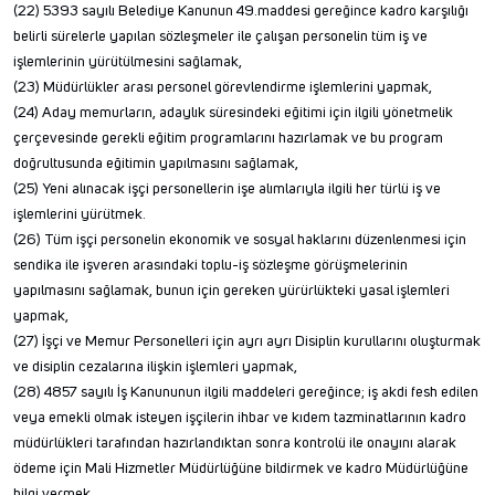
(22) 5393 sayılı Belediye Kanunun 49.maddesi gereğince kadro karşılığı
belirli sürelerle yapılan sözleşmeler ile çalışan personelin tüm iş ve
işlemlerinin yürütülmesini sağlamak,
(23) Müdürlükler arası personel görevlendirme işlemlerini yapmak,
(24) Aday memurların, adaylık süresindeki eğitimi için ilgili yönetmelik
çerçevesinde gerekli eğitim programlarını hazırlamak ve bu program
doğrultusunda eğitimin yapılmasını sağlamak,
(25) Yeni alınacak işçi personellerin işe alımlarıyla ilgili her türlü iş ve
işlemlerini yürütmek.
(26) Tüm işçi personelin ekonomik ve sosyal haklarını düzenlenmesi için
sendika ile işveren arasındaki toplu-iş sözleşme görüşmelerinin
yapılmasını sağlamak, bunun için gereken yürürlükteki yasal işlemleri
yapmak,
(27) İşçi ve Memur Personelleri için ayrı ayrı Disiplin kurullarını oluşturmak
ve disiplin cezalarına ilişkin işlemleri yapmak,
(28) 4857 sayılı İş Kanununun ilgili maddeleri gereğince; iş akdi fesh edilen
veya emekli olmak isteyen işçilerin ihbar ve kıdem tazminatlarının kadro
müdürlükleri tarafından hazırlandıktan sonra kontrolü ile onayını alarak
ödeme için Mali Hizmetler Müdürlüğüne bildirmek ve kadro Müdürlüğüne
bilgi vermek,