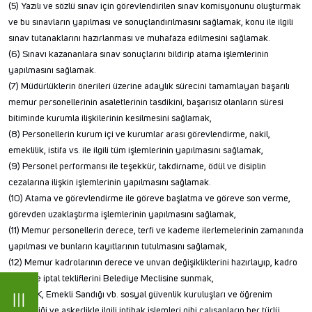
(5) Yazılı ve sözlü sınav için görevlendirilen sınav komisyonunu oluşturmak
ve bu sınavların yapılması ve sonuçlandırılmasını sağlamak, konu ile ilgili
sınav tutanaklarını hazırlanması ve muhafaza edilmesini sağlamak.
(6) Sınavı kazananlara sınav sonuçlarını bildirip atama işlemlerinin
yapılmasını sağlamak.
(7) Müdürlüklerin önerileri üzerine adaylık sürecini tamamlayan başarılı
memur personellerinin asaletlerinin tasdikini, başarısız olanların süresi
bitiminde kurumla ilişkilerinin kesilmesini sağlamak,
(8) Personellerin kurum içi ve kurumlar arası görevlendirme, nakil,
emeklilik, istifa vs. ile ilgili tüm işlemlerinin yapılmasını sağlamak,
(9) Personel performansı ile teşekkür, takdirname, ödül ve disiplin
cezalarına ilişkin işlemlerinin yapılmasını sağlamak.
(10) Atama ve görevlendirme ile göreve başlatma ve göreve son verme,
görevden uzaklaştırma işlemlerinin yapılmasını sağlamak,
(11) Memur personellerin derece, terfi ve kademe ilerlemelerinin zamanında
yapılması ve bunların kayıtlarının tutulmasını sağlamak,
(12) Memur kadrolarının derece ve unvan değişikliklerini hazırlayıp, kadro
ihdas ve iptal tekliflerini Belediye Meclisine sunmak,
(13) SGK, Emekli Sandığı vb. sosyal güvenlik kuruluşları ve öğrenim
değişikliği ve askerlikle ilgili intibak işlemleri gibi çalışanların her türlü