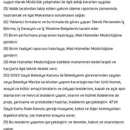
uygun olarak Müdürlük çalışmaları ile ilgili aldığı kararları uygular.
(5) Valilik tarafından takip edilen yatırım izleme raporlarını zamanında
hazırlamak ve ilgili Makamlara sunulmasını sağlar.
(6) Yüklenici firmaların ve bu firmalarda görev yapan Teknik Personelin İş
Bitirme, İş Deneyim ve İş Yönetme Belgelerini tanzim eder.
(7) Birim performans programını hazırlayıp, Mali Hizmetler Müdürlüğüne
gönderir.
(8) Birim faaliyet raporunu hazırlayıp, Mali Hizmetler Müdürlüğüne
gönderir.
(9) Mali Hizmetler Müdürlüğüne özellikle muhammen bedel tespiti ve
harçlarla ilgili teknik destek verir.
(10) 5393 Sayılı Belediye Kanunu ile Belediyenin görevlerinden sayılan
veya Belediye Meclisi tarafından yapımı kararlaştırılan her türlü hizmet,
sosyal ve kültür amaçlı binaların ve üstyapı tesislerinin, kapalı ve açık spor
alanlarının ve mevcut tesislerin yapım, onarım ve hizmet ihalelerine ait
proje, şartname ve protokolleri hazırlar, ihalelerini gerçekleştirir. 4734
Sayılı Kamu İhale Kanunu gereği muayene, kabul ve diğer komisyonları
teşekkül ettirip, üst makamın onayına sunar.
(11) Bu tesislerin yapımını gerçekleştirir ve denetler, bakım ve onarımlarını
yapar.