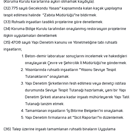
(Koruma Kurulu kararlarına aykırı olmamak kaydıyla).
(32) 775 sayılı Gecekondu Yasası” kapsamında kalan kaçak yapılaşma
tespit edilmesi halinde “Zabıta Müdürlüğü”ne bildirmek.
(33) Ruhsatlı inşaatları tasdikli projelerine göre denetlemek.
(34) Koruma Bölge Kurulu tarafından onaylanmış restorasyon projelerine
ilişkin uygulamaları denetlemek
(35) 4708 sayılı Yapı Denetim kanunu ve Yönetmeliğine tabi ruhsatlı
inşaatların;
Beton-demir laboratuar sonuçlarını incelemek ve hakedişleri
onaylayarak Çevre ve Şehircilik İl Müdürlüğü’ne göndermek.
Yılsonlarında ruhsatlı inşaatların “Yılsonu Seviye Tespit
Tutanaklarını” onaylamak.
Yapı Denetim Şirketlerinin fesh edilmesi veya denetçi istifası
durumunda Seviye Tespit Tutanağı hazırlamak, yeni bir Yapı
Denetim Şirketi atanana kadar inşaatı mühürleyerek Yapı Tatil
Tutanağı tanzim etmek.
Tamamlanan inşaatların ‘İş Bitirme Belgeleri’ni onaylamak.
Yapı Denetim firmalarına ait “Sicil Raporları”nı düzenlemek.
(36) Talep üzerine inşaatı tamamlanan ruhsatlı binaların Uygulama