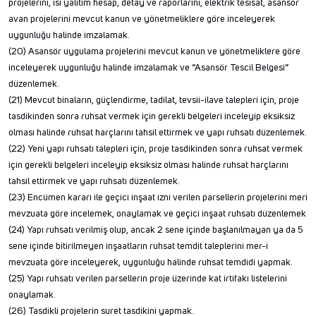
projelerini, ısı yalıtım hesap, detay ve raporlarını, elektrik tesisat, asansör
avan projelerini mevcut kanun ve yönetmeliklere göre inceleyerek
uygunluğu halinde imzalamak.
(20) Asansör uygulama projelerini mevcut kanun ve yönetmeliklere göre
inceleyerek uygunluğu halinde imzalamak ve “Asansör Tescil Belgesi”
düzenlemek.
(21) Mevcut binaların, güçlendirme, tadilat, tevsii-ilave talepleri için, proje
tasdikinden sonra ruhsat vermek için gerekli belgeleri inceleyip eksiksiz
olması halinde ruhsat harçlarını tahsil ettirmek ve yapı ruhsatı düzenlemek.
(22) Yeni yapı ruhsatı talepleri için, proje tasdikinden sonra ruhsat vermek
için gerekli belgeleri inceleyip eksiksiz olması halinde ruhsat harçlarını
tahsil ettirmek ve yapı ruhsatı düzenlemek.
(23) Encümen kararı ile geçici inşaat izni verilen parsellerin projelerini meri
mevzuata göre incelemek, onaylamak ve geçici inşaat ruhsatı düzenlemek
(24) Yapı ruhsatı verilmiş olup, ancak 2 sene içinde başlanılmayan ya da 5
sene içinde bitirilmeyen inşaatların ruhsat temdit taleplerini mer-i
mevzuata göre inceleyerek, uygunluğu halinde ruhsat temdidi yapmak.
(25) Yapı ruhsatı verilen parsellerin proje üzerinde kat irtifakı listelerini
onaylamak.
(26) Tasdikli projelerin suret tasdikini yapmak.