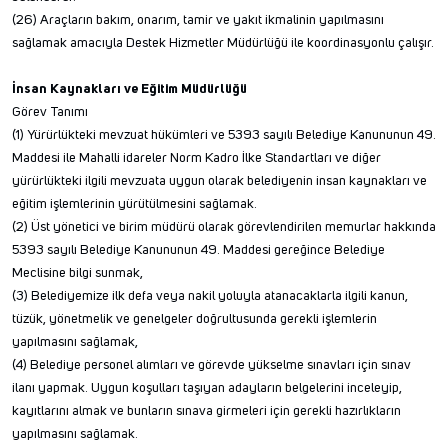
(26) Araçların bakım, onarım, tamir ve yakıt ikmalinin yapılmasını
sağlamak amacıyla Destek Hizmetler Müdürlüğü ile koordinasyonlu çalışır.
İnsan Kaynakları ve Eğitim Müdürlüğü
Görev Tanımı
(1) Yürürlükteki mevzuat hükümleri ve 5393 sayılı Belediye Kanununun 49.
Maddesi ile Mahalli idareler Norm Kadro İlke Standartları ve diğer
yürürlükteki ilgili mevzuata uygun olarak belediyenin insan kaynakları ve
eğitim işlemlerinin yürütülmesini sağlamak.
(2) Üst yönetici ve birim müdürü olarak görevlendirilen memurlar hakkında
5393 sayılı Belediye Kanununun 49. Maddesi gereğince Belediye
Meclisine bilgi sunmak,
(3) Belediyemize ilk defa veya nakil yoluyla atanacaklarla ilgili kanun,
tüzük, yönetmelik ve genelgeler doğrultusunda gerekli işlemlerin
yapılmasını sağlamak,
(4) Belediye personel alımları ve görevde yükselme sınavları için sınav
ilanı yapmak. Uygun koşulları taşıyan adayların belgelerini inceleyip,
kayıtlarını almak ve bunların sınava girmeleri için gerekli hazırlıkların
yapılmasını sağlamak.