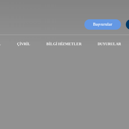
Başvurular
L
ÇIVRIL
BILGI HIZMETLER
DUYURULAR