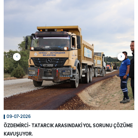
07-07-2026
ÇİVRİL'DE GELENEKSEL 'GELİN HAMAMI' HİZMETİ DEVAM
EDİYOR