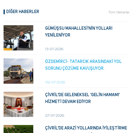
DIĞER HABERLER
Tüm Haberler
GÜMÜŞSU MAHALLESİ'NİN YOLLARI
YENİLENİYOR
13-07-2026
ÖZDEMİRCİ- TATARCIK ARASINDAKİ YOL
SORUNU ÇÖZÜME KAVUŞUYOR.
09-07-2026
ÇİVRİL'DE GELENEKSEL 'GELİN HAMAMI'
HİZMETİ DEVAM EDİYOR
07-07-2026
ÇİVRİL'DE ARAZİ YOLLARINDA İYİLEŞTİRME